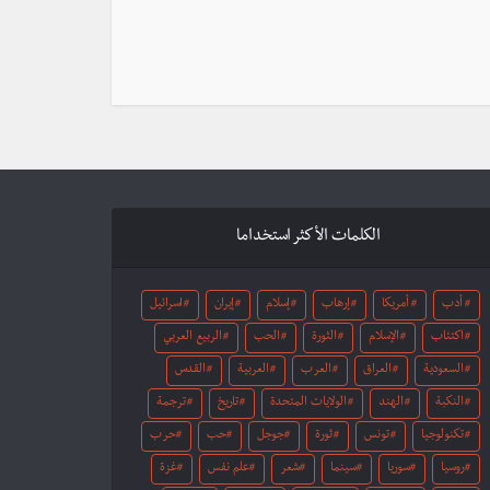
الكلمات الأكثر استخداما
أدب
أمريكا
إرهاب
إسلام
إيران
اسرائيل
اكتئاب
الإسلام
الثورة
الحب
الربيع العربي
السعودية
العراق
العرب
العربية
القدس
النكبة
الهند
الولايات المتحدة
تاريخ
ترجمة
تكنولوجيا
تونس
ثورة
جوجل
حب
حرب
روسيا
سوريا
سينما
شعر
علم نفس
غزة