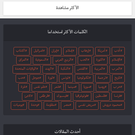
الأكثر مشاهدة
الكلمات الأكثر استخداما
أدب
أمريكا
إرهاب
إسلام
إيران
اسرائيل
اكتئاب
الإسلام
الثورة
الحب
الربيع العربي
السعودية
العراق
العرب
العربية
القدس
النكبة
الهند
الولايات المتحدة
تاريخ
ترجمة
تكنولوجيا
تونس
ثورة
جوجل
حب
حرب
روسيا
سوريا
سينما
شعر
علم نفس
غزة
فرنسا
فلسطين
فوتوغرافيا
فيسبوك
قرطاس
لاجئ
محمود درويش
مريض نفسي
مصر
مقاومة
وحدة
يوميات
أحدث المقالات