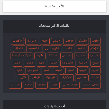
الأكثر مشاهدة
الكلمات الأكثر استخداما
أدب
أمريكا
إرهاب
إسلام
إيران
اسرائيل
اكتئاب
الإسلام
الثورة
الحب
الربيع العربي
السعودية
العراق
العرب
العربية
القدس
النكبة
الهند
الولايات المتحدة
تاريخ
ترجمة
تكنولوجيا
تونس
ثورة
جوجل
حب
حرب
روسيا
سوريا
سينما
شعر
علم نفس
غزة
فرنسا
فلسطين
فوتوغرافيا
فيسبوك
قرطاس
لاجئ
محمود درويش
مريض نفسي
مصر
مقاومة
وحدة
يوميات
أحدث المقالات