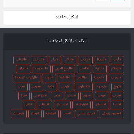
الأكثر مشاهدة
الكلمات الأكثر استخداما
أدب
أمريكا
إرهاب
إسلام
إيران
اسرائيل
اكتئاب
الإسلام
الثورة
الحب
الربيع العربي
السعودية
العراق
العرب
العربية
القدس
النكبة
الهند
الولايات المتحدة
تاريخ
ترجمة
تكنولوجيا
تونس
ثورة
جوجل
حب
حرب
روسيا
سوريا
سينما
شعر
علم نفس
غزة
فرنسا
فلسطين
فوتوغرافيا
فيسبوك
قرطاس
لاجئ
محمود درويش
مريض نفسي
مصر
مقاومة
وحدة
يوميات