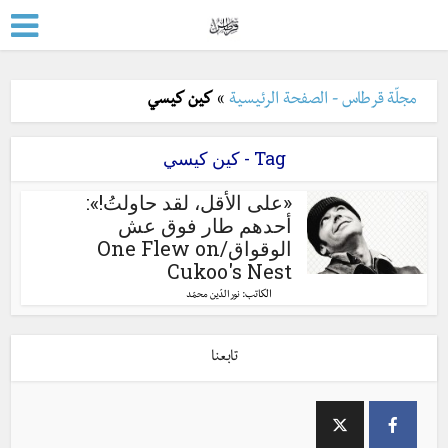
مجلّة قرطاس - الصفحة الرئيسية
»
كين كيسي
Tag - كين كيسي
«على الأقل، لقد حاولتُ!»:
أحدهم طار فوق عش
الوقواق/One Flew on
Cukoo's Nest
الكاتب:
نور الدّين محمّد
تابعنا