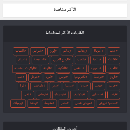
الأكثر مشاهدة
الكلمات الأكثر استخداما
أدب
أمريكا
إرهاب
إسلام
إيران
اسرائيل
اكتئاب
الإسلام
الثورة
الحب
الربيع العربي
السعودية
العراق
العرب
العربية
القدس
النكبة
الهند
الولايات المتحدة
تاريخ
ترجمة
تكنولوجيا
تونس
ثورة
جوجل
حب
حرب
روسيا
سوريا
سينما
شعر
علم نفس
غزة
فرنسا
فلسطين
فوتوغرافيا
فيسبوك
قرطاس
لاجئ
محمود درويش
مريض نفسي
مصر
مقاومة
وحدة
يوميات
أحدث المقالات