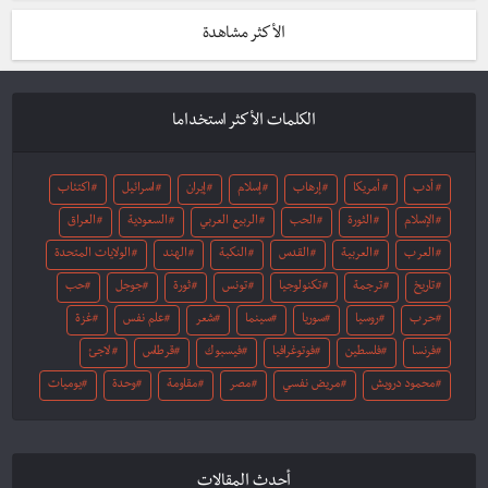
الأكثر مشاهدة
الكلمات الأكثر استخداما
أدب
أمريكا
إرهاب
إسلام
إيران
اسرائيل
اكتئاب
الإسلام
الثورة
الحب
الربيع العربي
السعودية
العراق
العرب
العربية
القدس
النكبة
الهند
الولايات المتحدة
تاريخ
ترجمة
تكنولوجيا
تونس
ثورة
جوجل
حب
حرب
روسيا
سوريا
سينما
شعر
علم نفس
غزة
فرنسا
فلسطين
فوتوغرافيا
فيسبوك
قرطاس
لاجئ
محمود درويش
مريض نفسي
مصر
مقاومة
وحدة
يوميات
أحدث المقالات