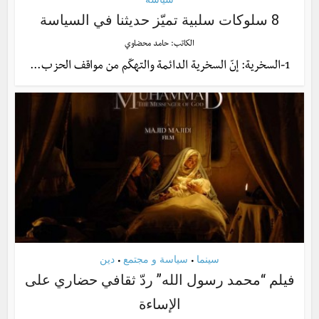
8 سلوكات سلبية تميّز حديثنا في السياسة
الكاتب:
حامد محضاوي
1-السخرية: إنّ السخرية الدائمة والتهكّم من مواقف الحزب...
سينما
سياسة و مجتمع
دين
•
•
فيلم “محمد رسول الله” ردّ ثقافي حضاري على
الإساءة