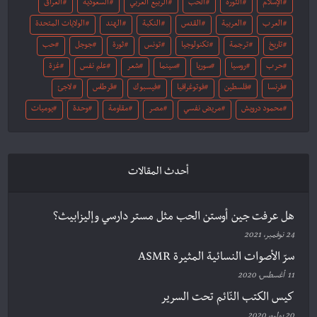
الإسلام
الثورة
الحب
الربيع العربي
السعودية
العراق
العرب
العربية
القدس
النكبة
الهند
الولايات المتحدة
تاريخ
ترجمة
تكنولوجيا
تونس
ثورة
جوجل
حب
حرب
روسيا
سوريا
سينما
شعر
علم نفس
غزة
فرنسا
فلسطين
فوتوغرافيا
فيسبوك
قرطاس
لاجئ
محمود درويش
مريض نفسي
مصر
مقاومة
وحدة
يوميات
أحدث المقالات
هل عرفت جين أوستن الحب مثل مستر دارسي وإليزابيث؟
24 نوفمبر، 2021
سرّ الأصوات النسائية المثيرة ASMR
11 أغسطس، 2020
كيس الكتب النّائم تحت السرير