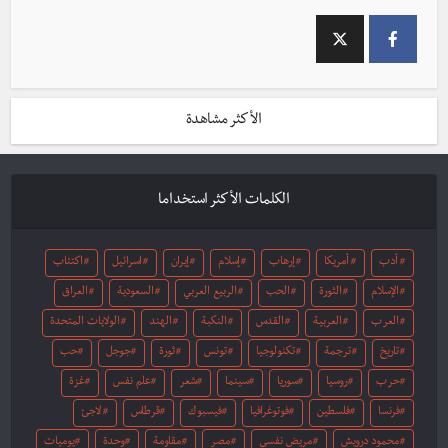
الأكثر مشاهدة
الكلمات الأكثر استخداما
أدب
أمريكا
إرهاب
إسلام
إيران
اسرائيل
اكتئاب
الإسلام
الثورة
الحب
الربيع العربي
السعودية
العراق
العرب
العربية
القدس
النكبة
الهند
الولايات المتحدة
تاريخ
ترجمة
تكنولوجيا
تونس
ثورة
جوجل
حب
حرب
روسيا
سوريا
سينما
شعر
علم نفس
غزة
فرنسا
فلسطين
فوتوغرافيا
فيسبوك
قرطاس
لاجئ
محمود درويش
مريض نفسي
مصر
مقاومة
وحدة
يوميات