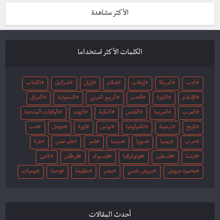
الأكثر مشاهدة
الكلمات الأكثر استخداما
أدب
أمريكا
إرهاب
إسلام
إيران
اسرائيل
اكتئاب
الإسلام
الثورة
الحب
الربيع العربي
السعودية
العراق
العرب
العربية
القدس
النكبة
الهند
الولايات المتحدة
تاريخ
ترجمة
تكنولوجيا
تونس
ثورة
جوجل
حب
حرب
روسيا
سوريا
سينما
شعر
علم نفس
غزة
فرنسا
فلسطين
فوتوغرافيا
فيسبوك
قرطاس
لاجئ
محمود درويش
مريض نفسي
مصر
مقاومة
وحدة
يوميات
أحدث المقالات