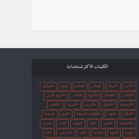
الكلمات الأكثر استخداما
أدب
أمريكا
إرهاب
إسلام
إيران
اسرائيل
اكتئاب
الإسلام
الثورة
الحب
الربيع العربي
السعودية
العراق
العرب
العربية
القدس
النكبة
الهند
الولايات المتحدة
تاريخ
ترجمة
تكنولوجيا
تونس
ثورة
جوجل
حب
حرب
روسيا
سوريا
سينما
شعر
علم نفس
غزة