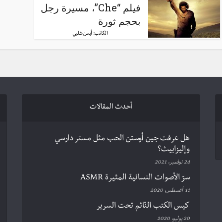
فيلم “Che”، مسيرة رجل
بحجم ثورة
الكاتب:
أيمن شلبي
أحدث المقالات
هل عرفت جين أوستن الحب مثل مستر دارسي
وإليزابيث؟
24 نوفمبر، 2021
سرّ الأصوات النسائية المثيرة ASMR
11 أغسطس، 2020
كيس الكتب النّائم تحت السرير
20 يوليو، 2020