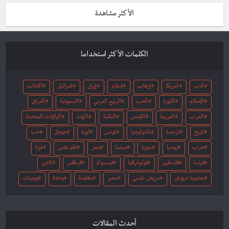
الأكثر مشاهدة
الكلمات الأكثر استخداما
أدب
أمريكا
إرهاب
إسلام
إيران
اسرائيل
اكتئاب
الإسلام
الثورة
الحب
الربيع العربي
السعودية
العراق
العرب
العربية
القدس
النكبة
الهند
الولايات المتحدة
تاريخ
ترجمة
تكنولوجيا
تونس
ثورة
جوجل
حب
حرب
روسيا
سوريا
سينما
شعر
علم نفس
غزة
فرنسا
فلسطين
فوتوغرافيا
فيسبوك
قرطاس
لاجئ
محمود درويش
مريض نفسي
مصر
مقاومة
وحدة
يوميات
أحدث المقالات