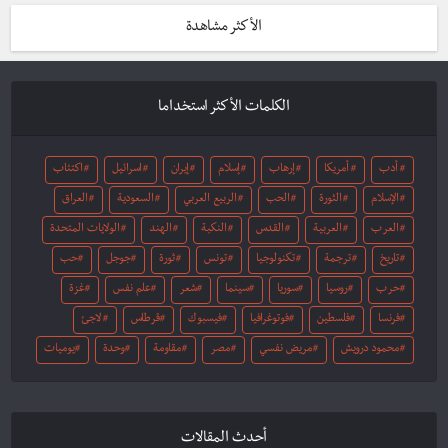
الأكثر مشاهدة
الكلمات الأكثر استخداما
أدب
أمريكا
إرهاب
إسلام
إيران
اسرائيل
اكتئاب
الإسلام
الثورة
الحب
الربيع العربي
السعودية
العراق
العرب
العربية
القدس
النكبة
الهند
الولايات المتحدة
تاريخ
ترجمة
تكنولوجيا
تونس
ثورة
جوجل
حب
حرب
روسيا
سوريا
سينما
شعر
علم نفس
غزة
فرنسا
فلسطين
فوتوغرافيا
فيسبوك
قرطاس
لاجئ
محمود درويش
مريض نفسي
مصر
مقاومة
وحدة
يوميات
أحدث المقالات