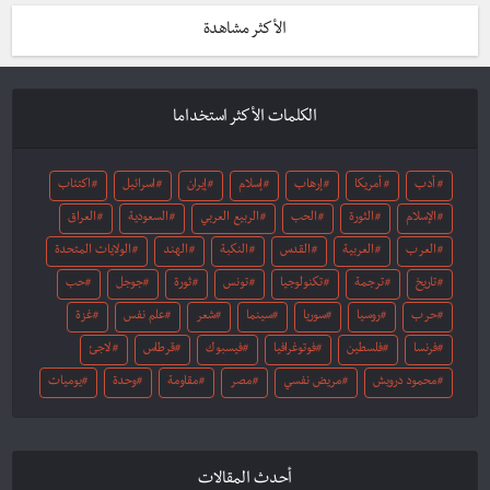
الأكثر مشاهدة
الكلمات الأكثر استخداما
أدب
أمريكا
إرهاب
إسلام
إيران
اسرائيل
اكتئاب
الإسلام
الثورة
الحب
الربيع العربي
السعودية
العراق
العرب
العربية
القدس
النكبة
الهند
الولايات المتحدة
تاريخ
ترجمة
تكنولوجيا
تونس
ثورة
جوجل
حب
حرب
روسيا
سوريا
سينما
شعر
علم نفس
غزة
فرنسا
فلسطين
فوتوغرافيا
فيسبوك
قرطاس
لاجئ
محمود درويش
مريض نفسي
مصر
مقاومة
وحدة
يوميات
أحدث المقالات