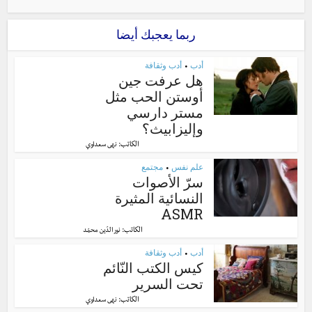
ربما يعجبك أيضا
أدب
أدب وثقافة
•
هل عرفت جين
أوستن الحب مثل
مستر دارسي
وإليزابيث؟
الكاتب:
نهى سعداوي
علم نفس
مجتمع
•
سرّ الأصوات
النسائية المثيرة
ASMR
الكاتب:
نور الدّين محمّد
أدب
أدب وثقافة
•
كيس الكتب النّائم
تحت السرير
الكاتب:
نهى سعداوي