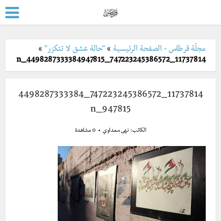
مجلّة قرطاس - الصفحة الرئيسية
»
“حالة عشق لا تتكرّر”
»
11737814_747223245386572_4498287333384947815_n
11737814_747223245386572_4498287333384
947815_n
الكاتب:
نهى سعداوي
0 مشاهدة