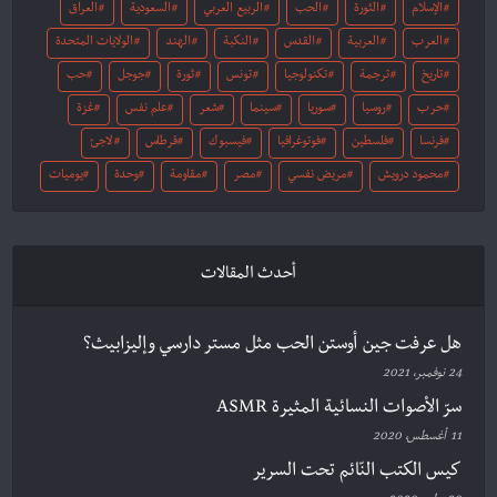
الإسلام
الثورة
الحب
الربيع العربي
السعودية
العراق
العرب
العربية
القدس
النكبة
الهند
الولايات المتحدة
تاريخ
ترجمة
تكنولوجيا
تونس
ثورة
جوجل
حب
حرب
روسيا
سوريا
سينما
شعر
علم نفس
غزة
فرنسا
فلسطين
فوتوغرافيا
فيسبوك
قرطاس
لاجئ
محمود درويش
مريض نفسي
مصر
مقاومة
وحدة
يوميات
أحدث المقالات
هل عرفت جين أوستن الحب مثل مستر دارسي وإليزابيث؟
24 نوفمبر، 2021
سرّ الأصوات النسائية المثيرة ASMR
11 أغسطس، 2020
كيس الكتب النّائم تحت السرير