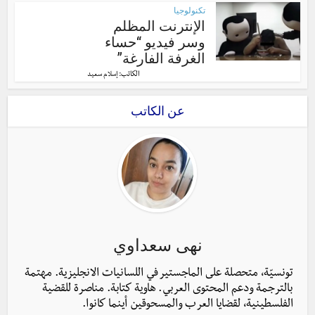
تكنولوجيا
الإنترنت المظلم
وسر فيديو “حساء
الغرفة الفارغة”
الكاتب:
إسلام سعيد
عن الكاتب
نهى سعداوي
تونسيّة، متحصلة على الماجستير في اللسانيات الانجليزية. مهتمة
بالترجمة ودعم المحتوى العربي. هاوية كتابة. مناصرة للقضية
الفلسطينية، لقضايا العرب والمسحوقين أينما كانوا.