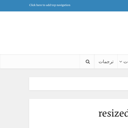
Click here to add top navigation
ت
ترجمات
resiz