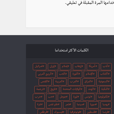
دامها المرة المقبلة في تعليقي.
الكلمات الأكثر استخداما
أدب
أمريكا
إرهاب
إسلام
إيران
اسرائيل
اكتئاب
الإسلام
الثورة
الحب
الربيع العربي
السعودية
العراق
العرب
العربية
القدس
النكبة
الهند
الولايات المتحدة
تاريخ
ترجمة
تكنولوجيا
تونس
ثورة
جوجل
حب
حرب
روسيا
سوريا
سينما
شعر
علم نفس
غزة
فرنسا
فلسطين
فوتوغرافيا
فيسبوك
قرطاس