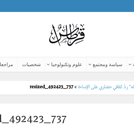
سياسة ومجتمع
علوم وتكنولوجيا
شخصيات
مراجعا
” ردّ ثقافي حضاري على الإساءة
»
resized_492423_737
ed_492423_737