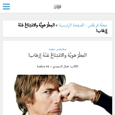
مجلّة قرطاس - الصفحة الرئيسية
»
العِطْرُ هوِيَّة والامْتِنَاعُ عَنْهُ
إِرْهَاب!
مختصر مفيد
العِطْرُ هوِيَّة والامْتِنَاعُ عَنْهُ إِرْهَاب!
الكاتب:
نضال السعيدي
94 مشاهدة