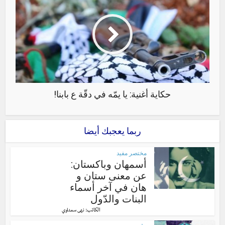
حكاية أغنية: يا يمّه في دقّة ع بابنا!
ربما يعجبك أيضا
مختصر مفيد
أسمهان وباكستان:
عن معنى ستان و
هان في آخر أسماء
البنات والدّول
الكاتب:
نهى سعداوي