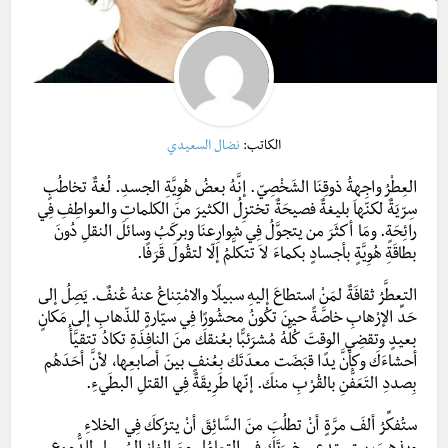
الكاتب:
نضال السعيدي
العِطْرُ واجِهةُ ذوقِنَا الشَخْصِيّ. إنَّهُ بعضُ هُوِيَّةِ الجسدِ. لُغةٌ تخاطُبٍ
سِرّيَةٌ لكنّهاَ بليغةٌ فصيحَةٌ تختزِلُ الكثيرَ منَ الكلماتِ والعواطِفِ فِي
رائِحَةٍ. ومَا أكثَرَ من يتجوَّلُ فِي شوارِعنَا وبركَبُ وسائلَ النقلِ دُونَ
بطاقَةِ هُوِيَّةٍ بأجسادٍ بكماءَ لاَ تتكلَّمُ إلّا لتقُولَ قَرَفًا.
التعطَّرُ ثقافَةٌ لمَنْ استطاعَ إليهِ سبيلًا والامْتِناعُ عنهُ عُنفٌ. يَصِلُ إلى
حَدِّ الإرْهابِ خاصَّةً حينَ تكُونُ محشُورًا فِي سيّارةٍ للذّهابِ إلى مَكانٍ
بعيدٍ وتقضِي الوقتَ كُلَّهُ
مُشرَئبًّا بعُنقكَ منَ النافِذَةِ تكادُ تتقيَّأُ
أحشاءَكَ وكأنَّ يدًا قبَضَت معدَتَك بعُنفٍ بينَ أصابعِها، لأنَّ أحَدَهُم
بِصددِ التَعَفُّنِ بالقُرْبِ منكَ. إنّها طَرِيقَةٌ فِي القتلِ البطَيءِ.
ستُفكِّرُ ألفَ مرَّةٍ أنْ تطلُبَ منَ السَّائِقَ أنْ يترُككَ فِي الخلاءِ