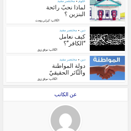
علوم
مختصر مفيد
•
لماذا نحبّ رائحة
البنزين ؟
الكاتب:
كيرلس بهجت
دين
مختصر مفيد
•
كيف نعامل
“الكافر”؟
الكاتب:
موفق زريق
دين
مختصر مفيد
•
دولة المواطنة
والثّائر الحقيقيّ
الكاتب:
موفق زريق
عن الكاتب