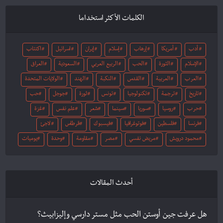
الكلمات الأكثر استخداما
أدب
أمريكا
إرهاب
إسلام
إيران
اسرائيل
اكتئاب
الإسلام
الثورة
الحب
الربيع العربي
السعودية
العراق
العرب
العربية
القدس
النكبة
الهند
الولايات المتحدة
تاريخ
ترجمة
تكنولوجيا
تونس
ثورة
جوجل
حب
حرب
روسيا
سوريا
سينما
شعر
علم نفس
غزة
فرنسا
فلسطين
فوتوغرافيا
فيسبوك
قرطاس
لاجئ
محمود درويش
مريض نفسي
مصر
مقاومة
وحدة
يوميات
أحدث المقالات
هل عرفت جين أوستن الحب مثل مستر دارسي وإليزابيث؟