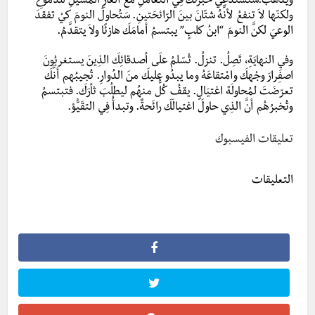
ويذهبَ.ستستدعِي خبرَتَكَ فِي التعامُلِ معَ الغازِ المُسيلِ للدُّموعِ
ولكنّها لاَ تنفعُ لأنَّهُ شتّانَ بينَ الرّائحَتينِ. سَتُحاولُ النومَ كيْ تفقدَ
الوعيَ لكنَّ النومَ “ابنُ كلبٍ” يبتسمُ أمامَكَ هازئًا ولاَ يتقدَّمُ.
وفيِ النهايَةِ، تَصِلُ. تنزلُ. تُسّلمُ علَى أصدقائِكَ الذِينَ يستغربُونَ
اصفِرارَ وجْهكَ وامْتقاعَهُ وما يبدُو عليكَ منَ الدُوارِ. تُجيبُهم أنَّكَ
تعرّضَتَ لمُحاولَة اغتيَالٍ. يقفُ كُلُّ منهُم ليطلُبَ ثأرَكَ. فتبتسمُ
وتُخبرُهُم أنَّ الذِي حاولَ اغتيالَكَ رائَحةٌ. وتبدأُ فِي التقَيُّؤ.
تعليقات الفيسبوك
التعليقات