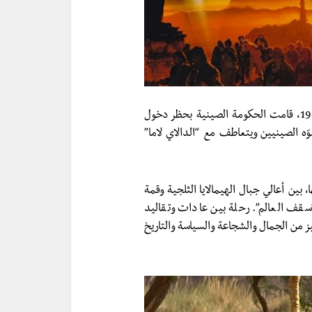
عندما ظهر الفيلم في قاعات العرض لأول مرة في نوفمبر 1997، قامت الحكومة الصينية بحظر دخول
 عمل يشوّه الصينيين ويتعاطف مع “الدالاي لاما”
، بين أعالي جبال الهيمالايا الثلجية وقمة
قف العالم”. رحلة بين عادات وتقاليد
ز من الجمال والشجاعة والسياسة والتاريخ