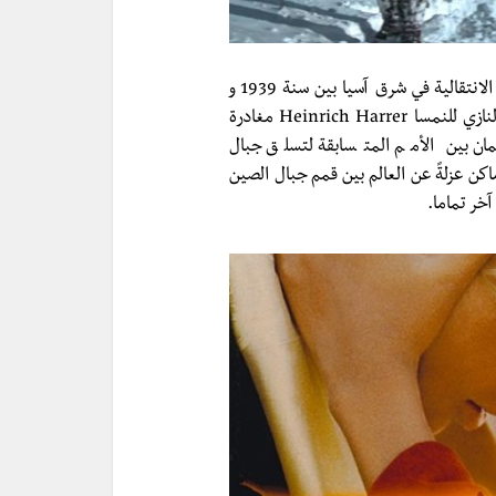
تدور أحداث الفيلم “الواقعية” أثناء الحرب العالمية والفترة الانتقالية في شرق آسيا بين سنة 1939 و
1951، حيث يقرر المغامر ومتسلق الجبال والمناهض للحكم النازي للنمسا Heinrich Harrer مغادرة
ن بين الأمم المتسابقة لتسلق جبال
ة في أكثر الأماكن عزلةً عن العالم بين قمم جبال الصين
خر تماما.