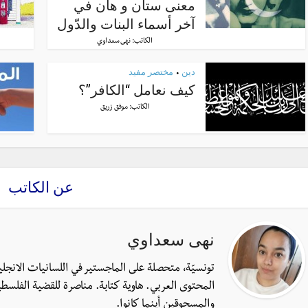
معنى ستان و هان في
آخر أسماء البنات والدّول
الكاتب:
نهى سعداوي
دين
مختصر مفيد
•
كيف نعامل “الكافر”؟
الكاتب:
موفق زريق
عن الكاتب
نهى سعداوي
تونسيّة، متحصلة على الماجستير في اللسانيات الانجل
المحتوى العربي. هاوية كتابة. مناصرة للقضية الفلسطي
والمسحوقين أينما كانوا.