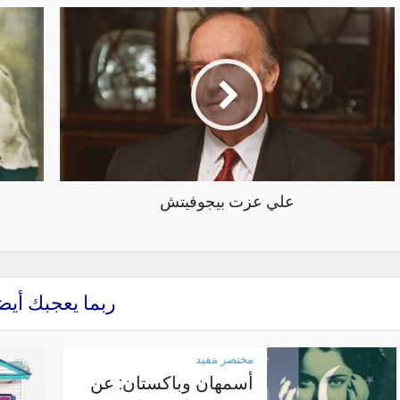
علي عزت بيجوفيتش
ربما يعجبك أيض
مختصر مفيد
أسمهان وباكستان: عن