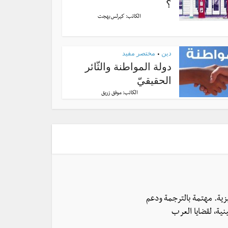
؟
الكاتب:
كيرلس بهجت
دين
مختصر مفيد
•
دولة المواطنة والثّائر
الحقيقيّ
الكاتب:
موفق زريق
يزية. مهتمة بالترجمة ودعم
نية، لقضايا العرب