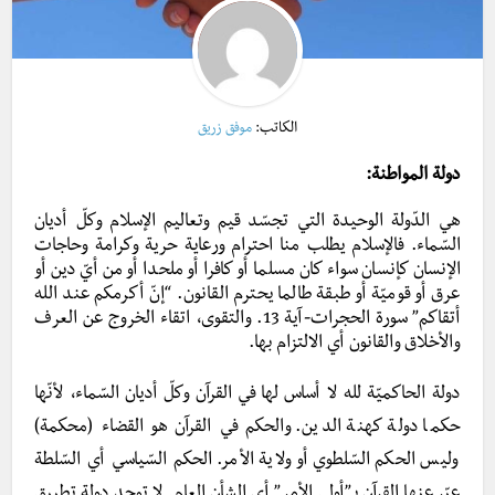
الكاتب:
موفق زريق
دولة المواطنة:
هي الدّولة الوحيدة التي تجسّد قيم وتعاليم الإسلام وكلّ أديان
السّماء. فالإسلام يطلب منا احترام ورعاية حرية وكرامة وحاجات
الإنسان كإنسان سواء كان مسلما أو كافرا أو ملحدا أو من أيّ دين أو
عرق أو قوميّة أو طبقة طالما يحترم القانون. “إنّ أكرمكم عند الله
أتقاكم” سورة الحجرات-آية 13. والتقوى، اتقاء الخروج عن العرف
والأخلاق والقانون أي الالتزام بها.
دولة الحاكميّة لله لا أساس لها في القرآن وكلّ أديان السّماء،
لأنّها
حكما دولة كهنة الدين.
والحكم في القرآن هو القضاء (محكمة)
وليس الحكم السّلطوي أو ولاية الأمر.
الحكم السّياسي أي السّلطة