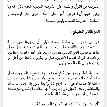
عبّر عنها القرآن بـ”أولي الأمر” أي الشأن العام.
لا توجد دولة تطبيق
الشريعة في القرآن والسّنة،
لأنّ الشّريعة الدينية خاصة بكلّ ملّة ولا
يجوز دينيا أن تفرض أمرا على ملّة أخرى بالإكراه وعبر
السلطة.
الشريعة للقضاء،
وليس للسلطة.
الحرّ/الثّائر الحقيقيّ:
هو من تحرّر من سلطة نفسه قبل أن يحرّرها من سلطة
الطاغوت. بغير ذلك، هو ليس حرّا إنّما طاغوت جديد يحلّ محلّ
طاغوت قديم. الحرّ العميق هو من استبد على أهواء نفسه وحصّنها
وجاهدها كي لا تظلم الآخرين. قبل أن يكون مكافحا من أجل أن
يتحرّر هو من ظلم المستبدّين.
ليس ثائرا وليس حرّا من يكافح مستبدا وهو يقمع طفله أو زوجته أو
جاره أو عاملا ينظف حياته من وسخ الآخرين. وأغلب من حارب
سلطة الاستبداد في التاريخ كانوا يحلمون بأمجاد التسلّط
والسلطة. روعة الأديان في بدايتها أنّها تنظّف الإنسان من سلطة
نفسه قبل أن تحرّره من سلطة الطاغوت.
“أفرأيت من اتخذ الهه هواه” سورة الجاثية-آية 23