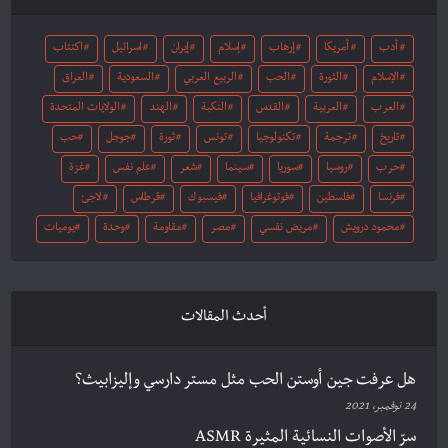
أدب
أمريكا
إرهاب
إسلام
إيران
اسرائيل
اكتئاب
الإسلام
الثورة
الحب
الربيع العربي
السعودية
العراق
العرب
العربية
القدس
النكبة
الهند
الولايات المتحدة
تاريخ
ترجمة
تكنولوجيا
تونس
ثورة
جوجل
حب
حرب
روسيا
سوريا
سينما
شعر
علم نفس
غزة
فرنسا
فلسطين
فوتوغرافيا
فيسبوك
قرطاس
لاجئ
محمود درويش
مريض نفسي
مصر
مقاومة
وحدة
يوميات
أحدث المقالات
هل عرفت جين أوستن الحب مثل مستر دارسي وإليزابيث؟
24 نوفمبر، 2021
سرّ الأصوات النسائية المثيرة ASMR