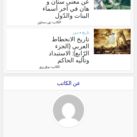
عن معنى ستان و
هان في آخر أسماء
البنات والدّول
الكاتب:
نهى سعداوي
تاريخ
دين
•
تاريخ الانحطاط
العربي (الجزء
الرّابع): الاستبداد
وتأليه الحاكم
الكاتب:
موفق زريق
عن الكاتب