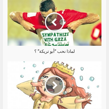
لماذا نحب “أبو تريكة” ؟