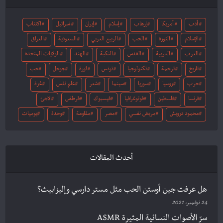
أدب
أمريكا
إرهاب
إسلام
إيران
اسرائيل
اكتئاب
الإسلام
الثورة
الحب
الربيع العربي
السعودية
العراق
العرب
العربية
القدس
النكبة
الهند
الولايات المتحدة
تاريخ
ترجمة
تكنولوجيا
تونس
ثورة
جوجل
حب
حرب
روسيا
سوريا
سينما
شعر
علم نفس
غزة
فرنسا
فلسطين
فوتوغرافيا
فيسبوك
قرطاس
لاجئ
محمود درويش
مريض نفسي
مصر
مقاومة
وحدة
يوميات
أحدث المقالات
هل عرفت جين أوستن الحب مثل مستر دارسي وإليزابيث؟
24 نوفمبر، 2021
سرّ الأصوات النسائية المثيرة ASMR