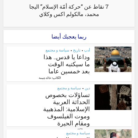
7 نقاط عن “حركة أمّة الإسلام” اليجا
محمد، مالكولم اكس وكلاي
ربما يعجبك أيضا
أدب
تاريخ
سياسة و مجتمع
•
•
وداعا يا قدس.. هذا
ما سيكتبه الوقت
بعد خمسين عاما
الكاتب:
خالد جمعه
دين
سياسة و مجتمع
•
تساؤلات بخصوص
الحداثة العربية
الإسلامية: المذهبية
وموت الفيلسوف
ومقام الحيرة
الكاتب:
محمد حمدي
سياسة و مجتمع