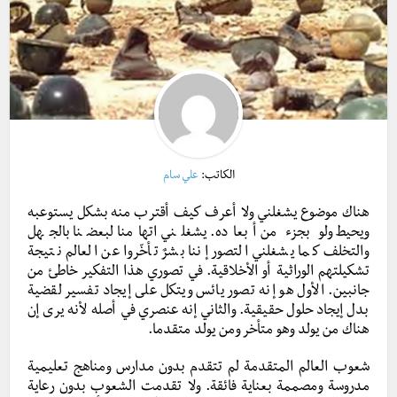
الكاتب:
علي سام
هناك موضوع يشغلني ولا أعرف كيف أقترب منه بشكل يستوعبه
ويحيط ولو بجزء من أبعاده. يشغلني اتهامنا لبعضنا بالجهل
والتخلف كما يشغلني التصور إننا بشرٌ تأخّروا عن العالم نتيجة
تشكيلتهم الوراثية أو الأخلاقية. في تصوري هذا التفكير خاطئ من
جانبين. الأول هو إنه تصور يائس ويتكل على إيجاد تفسير لقضية
بدل إيجاد حلول حقيقية. والثاني إنه عنصري في أصله لأنه يرى إن
هناك من يولد وهو متأخر ومن يولد متقدما.
شعوب العالم المتقدمة لم تتقدم بدون مدارس ومناهج تعليمية
مدروسة ومصممة بعناية فائقة. ولا تقدمت الشعوب
بدون رعاية