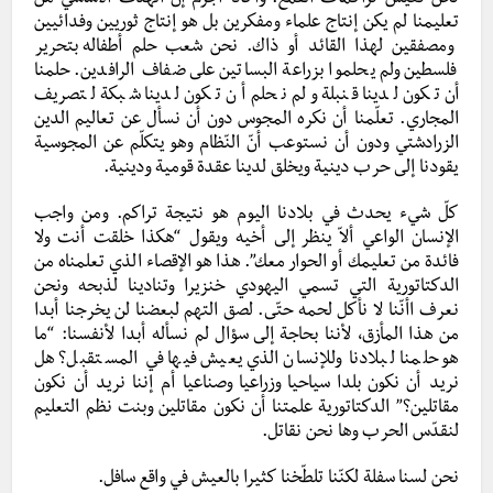
تعليمنا لم يكن إنتاج علماء ومفكرين بل هو إنتاج ثوريين وفدائيين
ومصفقين لهذا القائد أو ذاك. نحن شعب حلم أطفاله بتحرير
فلسطين ولم يحلموا بزراعة البساتين على ضفاف الرافدين. حلمنا
أن تكون لدينا قنبلة ولم نحلم أن تكون لدينا شبكة لتصريف
المجاري. تعلّمنا أن نكره المجوس دون أن نسأل عن تعاليم الدين
الزرادشتي ودون أن نستوعب أنّ النّظام وهو يتكلّم عن المجوسية
يقودنا إلى حرب دينية ويخلق لدينا عقدة قومية ودينية.
كلّ شيء يحدث في بلادنا اليوم هو نتيجة تراكم. ومن واجب
الإنسان الواعي ألاّ ينظر إلى أخيه ويقول “هكذا خلقت أنت ولا
فائدة من تعليمك أو الحوار معك”. هذا هو الإقصاء الذي تعلمناه من
الدكتاتورية التي تسمي اليهودي خنزيرا وتنادينا لذبحه ونحن
نعرف اأنّنا لا نأكل لحمه حتّى. لصق التهم لبعضنا لن يخرجنا أبدا
من هذا المأزق، لأننا بحاجة إلى سؤال لم نسأله أبدا لأنفسنا: “ما
هو حلمنا لبلادنا وللإنسان الذي يعيش فيها في المستقبل؟ هل
نريد أن نكون بلدا سياحيا وزراعيا وصناعيا أم إننا نريد أن نكون
مقاتلين؟” الدكتاتورية علمتنا أن نكون مقاتلين وبنت نظم التعليم
لنقدّس الحرب وها نحن نقاتل.
نحن لسنا سفلة لكنّنا تلطّخنا كثيرا بالعيش في واقع سافل.