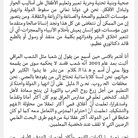
صحية وبنية تحتية وحرية تعبير وتعليم الأطفال على أساليب الحوار
وتبادل الأفكار. نحن في دولنا نعاني من سقوط الدولة وانهيار
مؤسسات التعليم والصحة والصناعة والزراعة والثقافة. ومن يتصور
إن من الممكن أن نتغاضى عن كل هذا ونجد إنسانا صالحا ومتقدما
دون مؤسسات، فهو إنسان يعيش بأحلام الأنبياء والمعجزات-أي أن
تتغير اخلاق البشر وقدراتهم بكلمة من منقذ أو رسول أو بالطبع
قائد دكتاتوري عظيم.
أنا أشعر بالاسى حين أسمع من يقول إن شعبا مثل الشعب العراقي
أثبت بعد عام 2003 أنّه شعب فاسد لا يحكمه سوى من يقمعه
ويؤلمني أن أسمع هذا الكلام من بشر عايشوا الكثير في
حياتهم. نحن لسنا كلابا سائبة تحتاج إلى من يقودها بالعصي. نحن
مخلفات الحروب. نحن الدليل على أنّ انهيار الدولة واحتكار
التعليم من أجل زرع روح الحرب والثورة لن ينتج سعادة لأهل
البلد. كشخص تعلّم في مدارس العراق يوم كان أكثر أمانا وتقدّما
واستقرارا، تعلمت أنّ أغلاق فمي أكثر تعقلا من محاولة الفهم
والتشكيك. تعلمت أنّ احترام المدرّسِ والتّعامل معه كما لو كان
ضابطا في أمن الدولة، أكثر عقلانية من فهم طرق البحث العلمي
الرصين التي لا تقف عند شخصية المعلمين.
نحن نعيش تراكمات القمع. وأكاد أجزم إن الهدف الأساسي من