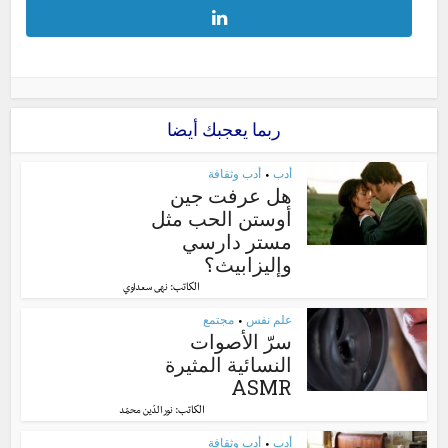
ربما يعجبك أيضا
أدب
أدب وثقافة
•
هل عرفت جين
أوستن الحب مثل
مستر دارسي
وإليزابيث؟
الكاتب:
نهى سعداوي
علم نفس
مجتمع
•
سرّ الأصوات
النسائية المثيرة
ASMR
الكاتب:
نور الدّين محمّد
أدب
أدب وثقافة
•