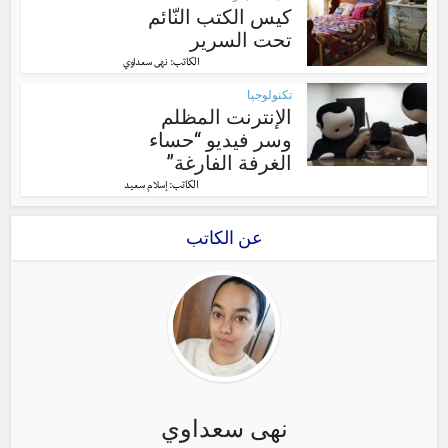
كيس الكتب النّائم
تحت السرير
الكاتب:
نهى سعداوي
تكنولوجيا
الإنترنت المظلم
وسر فيديو “حساء
الغرفة الفارغة”
الكاتب:
إسلام سعيد
عن الكاتب
نهى سعداوي