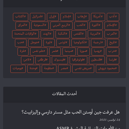
أدب
أمريكا
إرهاب
إسلام
إيران
اسرائيل
اكتئاب
الإسلام
الثورة
الحب
الربيع العربي
السعودية
العراق
العرب
العربية
القدس
النكبة
الهند
الولايات المتحدة
تاريخ
ترجمة
تكنولوجيا
تونس
ثورة
جوجل
حب
حرب
روسيا
سوريا
سينما
شعر
علم نفس
غزة
فرنسا
فلسطين
فوتوغرافيا
فيسبوك
قرطاس
لاجئ
محمود درويش
مريض نفسي
مصر
مقاومة
وحدة
يوميات
أحدث المقالات
هل عرفت جين أوستن الحب مثل مستر دارسي وإليزابيث؟
24 نوفمبر، 2021