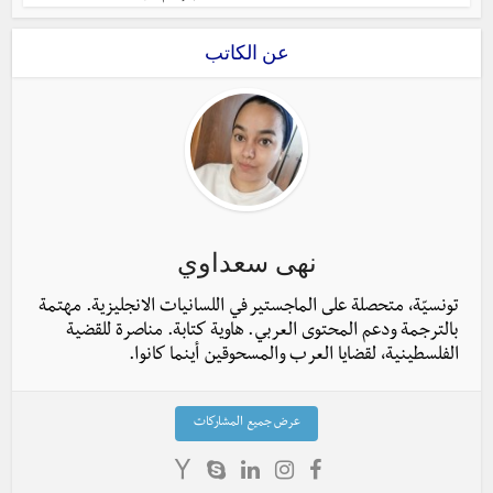
عن الكاتب
نهى سعداوي
تونسيّة، متحصلة على الماجستير في اللسانيات الانجليزية. مهتمة
بالترجمة ودعم المحتوى العربي. هاوية كتابة. مناصرة للقضية
الفلسطينية، لقضايا العرب والمسحوقين أينما كانوا.
عرض جميع المشاركات