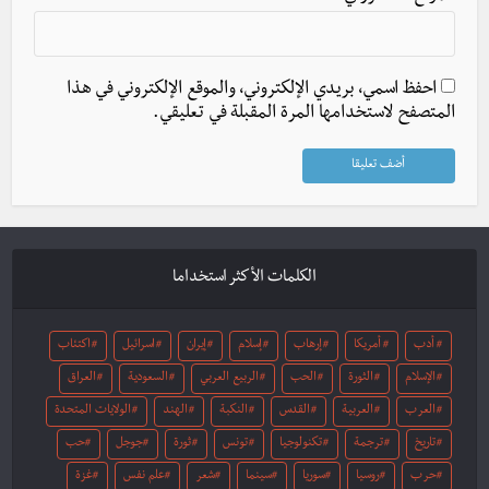
احفظ اسمي، بريدي الإلكتروني، والموقع الإلكتروني في هذا
المتصفح لاستخدامها المرة المقبلة في تعليقي.
الكلمات الأكثر استخداما
أدب
أمريكا
إرهاب
إسلام
إيران
اسرائيل
اكتئاب
الإسلام
الثورة
الحب
الربيع العربي
السعودية
العراق
العرب
العربية
القدس
النكبة
الهند
الولايات المتحدة
تاريخ
ترجمة
تكنولوجيا
تونس
ثورة
جوجل
حب
حرب
روسيا
سوريا
سينما
شعر
علم نفس
غزة