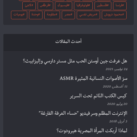
فرنسا
فلسطين
فوتوغرافيا
فيسبوك
قرطاس
لاجئ
محمود درويش
مريض نفسي
مصر
مقاومة
وحدة
يوميات
أحدث المقالات
هل عرفت جين أوستن الحب مثل مستر دارسي وإليزابيث؟
24 نوفمبر، 2021
سرّ الأصوات النسائية المثيرة ASMR
11 أغسطس، 2020
كيس الكتب النّائم تحت السرير
20 يوليو، 2020
الإنترنت المظلم وسر فيديو “حساء الغرفة الفارغة”
5 أبريل، 2018
لماذا أربكت المرأة المصرية هيرودوت؟