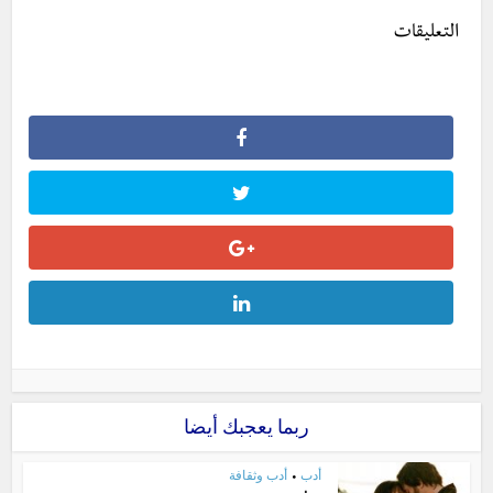
التعليقات
ربما يعجبك أيضا
أدب
أدب وثقافة
•