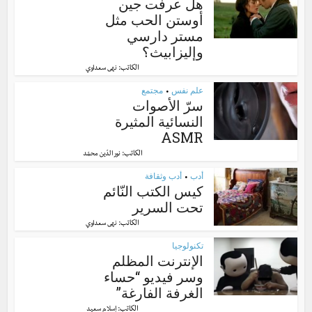
هل عرفت جين
أوستن الحب مثل
مستر دارسي
وإليزابيث؟
الكاتب:
نهى سعداوي
علم نفس
مجتمع
•
سرّ الأصوات
النسائية المثيرة
ASMR
الكاتب:
نور الدّين محمّد
أدب
أدب وثقافة
•
كيس الكتب النّائم
تحت السرير
الكاتب:
نهى سعداوي
تكنولوجيا
الإنترنت المظلم
وسر فيديو “حساء
الغرفة الفارغة”
الكاتب:
إسلام سعيد