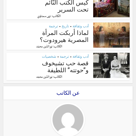
كيس الكتب النّائم
تحت السرير
الكاتب:
نهى سعداوي
أدب وثقافة
تاريخ
ترجمة
•
•
لماذا أربكت المرأة
المصرية هيرودوت؟
الكاتب:
نور الدّين محمّد
أدب وثقافة
ترجمة
شخصيات
•
•
قصة حب تشيخوف
و”حوتته” اللطيفة
الكاتب:
نور الدّين محمّد
عن الكاتب