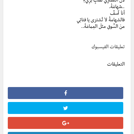
لأنَّ انتصارِي لقلبٍ بَرِيءِ
..شهامَةْ.
أناَ آسفٌ
فالشهامةُ لاَ تُشترَى يا فتاتِي
منَ السُّوقِ مثلَ العِمامَةْ..
تعليقات الفيسبوك
التعليقات