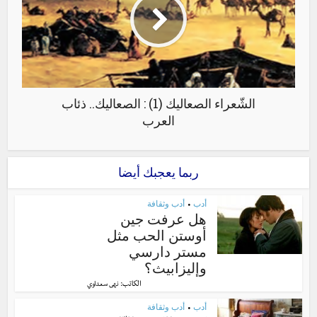
الشّعراء الصعاليك (1) : الصعاليك.. ذئاب
العرب
ربما يعجبك أيضا
أدب
أدب وثقافة
•
هل عرفت جين
أوستن الحب مثل
مستر دارسي
وإليزابيث؟
الكاتب:
نهى سعداوي
أدب
أدب وثقافة
•