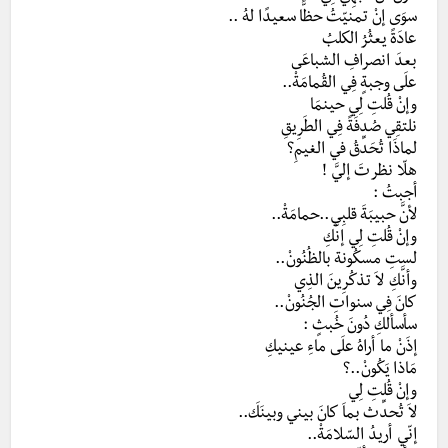
سوَى إنْ تمنيّتُ حظًّا سعيدًا لهُ ..
عادَةً يعثُرُ الكلبُ
بعدَ انصرافِ الشباعَى
علَى وجبةٍ فِي القُمامَةْ..
وإنْ قُلتِ لِي حينمَا
نلتقِي صُدفَةً فِي الطَرِيقِ
لماذَا تُحَدِّقُ في الغيمِ؟
هلّا نظرتَ إليَّ !
أجبتُ :
لأنَّ حبيبَةَ قلبِي..حمامَةْ..
وإنْ قُلتِ لِي إنَّكِ
لستِ مسكُونة بالظُنُونْ..
وأنَّكِ لاَ تذكُرِينَ الذِي
كانَ فِي سنواتِ الجُنُونْ..
سأسألكِ دُونَ خُبثٍ :
إذَنْ ما أراهُ علَى ماءِ عينيكِ
مَاذا يَكُونْ..؟
وإنْ قُلتِ لِي
لاَ تُحدِّث بماَ كانَ بيني وبينَكَ..
إنّي أريدُ السّلامَةْ..