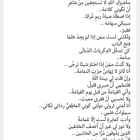
سأخبرُكِ أنّكِ لا تستحِقينَ مِنْ شاعِرٍ
أنْ تَكُونِي كلامَهْ..
إذا اصطادَ صيادُ ريمٍ غُرابًا..
سيبكِي سهامَهْ ..
فقيرٌ..
ولكنّني لستُ ممّن إذا لمْ يجِدْ حُلمًا
فتحَ البابَ
كيْ تدخُلَ الذِكْرياتُ الذَبالَى
منامَهْ..
ولا كُنتُ ممّنْ إذَا اخْتارَ شيئًا ترجَّى ..
أنا ثَائرٌ لاَ يُهادِنُ حِزْبَ النعَامَةْ..
وإنْ قلتِ لِي بيننَا اللَّهُ
فلتعلمِي أنَّ صبرِي قليلٌ،
وأنّي القيامَةُ من قبلِ يومِ القيَامَةْ..
ولا تحسبِي أنّ فقرِي معيبٌ..
أنا لُغتي ثروتِي دولتِي كَونِي العاطِفيُّ ردائِي بُكائِي..
سماواتُ حُلمِي ،
وأنتِ كعابِرةٍ لستِ إلّاَ غمَامَةْ
ولاَ دورَ لي غيرَ أنْ أنصفَ العاشِقينَ
الذِينَ يَذُوقونَ مُرًّا مِنَ الخائِنينَ ..