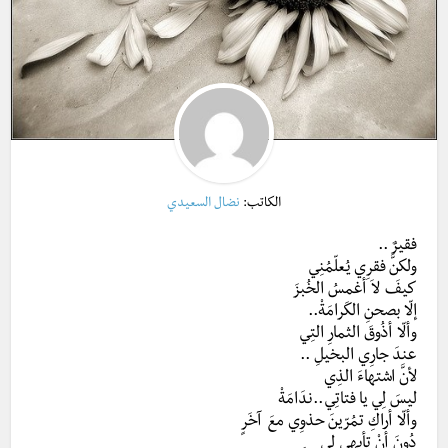
الكاتب:
نضال السعيدي
فقيرٌ ..
ولكنَّ فقرِي يُعلّمُنِي
كيفَ لاَ أغمسُ الخُبزَ
إلّا بصحنِ الكَرامَةْ..
وألّا أذُوقَ الثمارِ التِي
عندَ جارِي البخيلِ ..
لأنَّ اشتهاءَ الذِي
ليسَ لِي يا فتاتِي..ندَامَةْ
وألّا أراكِ تمُرّينَ حذوِي معَ آخَرٍ
دُونَ أنْ تأبهِي لِي