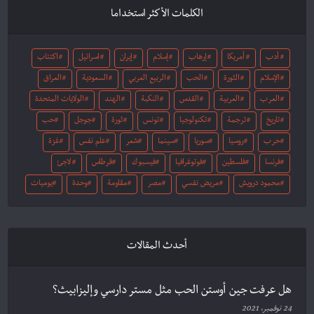
الكلمات الأكثر استخداما
أدب
أمريكا
إرهاب
إسلام
إيران
اسرائيل
اكتئاب
الإسلام
الثورة
الحب
الربيع العربي
السعودية
العراق
العرب
العربية
القدس
النكبة
الهند
الولايات المتحدة
تاريخ
ترجمة
تكنولوجيا
تونس
ثورة
جوجل
حب
حرب
روسيا
سوريا
سينما
شعر
علم نفس
غزة
فرنسا
فلسطين
فوتوغرافيا
فيسبوك
قرطاس
لاجئ
محمود درويش
مريض نفسي
مصر
مقاومة
وحدة
يوميات
أحدث المقالات
هل عرفت جين أوستن الحب مثل مستر دارسي وإليزابيث؟
24 نوفمبر، 2021