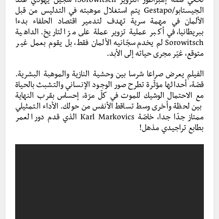
تحكي قصة إمبراطور التزوير Sorowitsch، سجين يهودي عند
الـجيستابو/Gestapo يتم استغلال موهبته في التدليس من قبل
الألمان في مهمة سرية تهدف لتدمير اقتصاد الحلفاء بدءا
ببريطانيا، في أكبر عملية تزوير عملة على مرّ التاريخ. الداهية
Sorowitsch لم يخدم سجّانيه الألمان فقط، بل يقوم بعمل غير
متوقع، غيّر مجرى حياته إلى الأبد.
الفيلم يعرض صراعا شرسا بين وحشية النازية والموهبة البشرية.
قصّة، أحداثها مؤثّرة تطرح صور الوجود الإنساني والتشبث بالحياة
مع الاحتمال الوشيك للموت في كلّ مرّة، إحساس بقرب النهاية
بين لحظة وأخرى وسط تساقط الأنفس من حولك. الأداء التمثيلي
ممتاز جدّا جدا، خاصّة Karl Markovics الذي قدم دور العمر
بطابع تراجيدي مذهل!