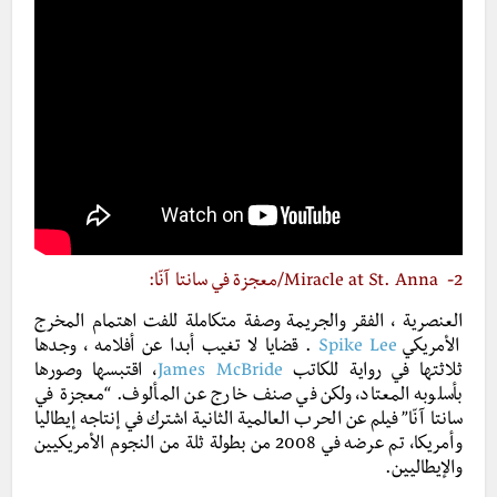
2-
Miracle at St. Anna
/معجزة في سانتا آنّا:
العنصرية ، الفقر والجريمة وصفة متكاملة للفت اهتمام المخرج
الأمريكي
Spike Lee
. قضايا لا تغيب أبدا عن أفلامه ، وجدها
ثلاثتها في رواية للكاتب
James McBride
، اقتبسها وصورها
بأسلوبه المعتاد، ولكن في صنف خارج عن المألوف. “معجزة في
سانتا آنّا” فيلم عن الحرب العالمية الثانية اشترك في إنتاجه إيطاليا
وأمريكا، تم عرضه في 2008 من بطولة ثلة من النجوم الأمريكيين
والإيطاليين.