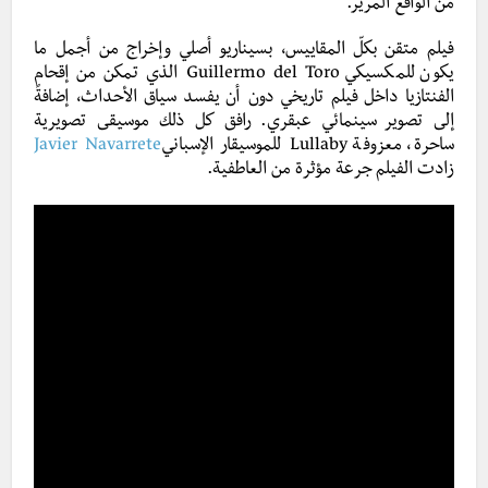
من الواقع المرير.
فيلم متقن بكلّ المقاييس، بسيناريو أصلي وإخراج من أجمل ما
يكون للمكسيكي Guillermo del Toro الذي تمكن من إقحام
الفنتازيا داخل فيلم تاريخي دون أن يفسد سياق الأحداث، إضافةً
إلى تصوير سينمائي عبقري. رافق كل ذلك موسيقى تصويرية
ساحرة، معزوفة Lullaby للموسيقار الإسباني
Javier Navarrete
زادت الفيلم جرعة مؤثرة من العاطفية.