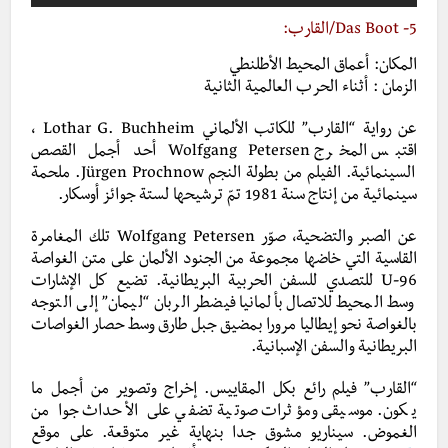
5-
Das Boot
/القارب:
المكان: أعماق المحيط الأطلنطي
الزمان : أثناء الحرب العالمية الثانية
عن رواية “القارب” للكاتب الألماني Lothar G. Buchheim ،
اقتبس المخرج Wolfgang Petersen أحد أجمل القصص
السينمائية. الفيلم من بطولة النجم Jürgen Prochnow. ملحمة
سينمائية من إنتاج سنة 1981 تمّ ترشيحها لستة جوائز أوسكار.
عن الصبر والتضحية، صوّر Wolfgang Petersen تلك المغامرة
القاسية التي خاضها مجموعة من الجنود الألمان على متن الغواصة
U-96 للتصدي للسفن الحربية البريطانية. تضيع كل الإشارات
وسط المحيط للاتصال بألمانيا فيضطر الربان “ليمان” إلى التوجه
بالغواصة نحو إيطاليا مرورا بمضيق جبل طارق وسط حصار الغواصات
البريطانية والسفن الإسبانية.
“القارب” فيلم رائع بكل المقاييس. إخراج وتصوير من أجمل ما
يكون. موسيقى ومؤثرات صوتية تضفي على الأحداث جوا من
الغموض. سيناريو مشوق جدا بنهاية غير متوقعة. على موقع