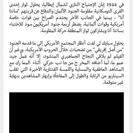
في 1944 إبان الإجتياح النازي لشمال إيطاليا، يحاول ثوار إحدى
القرى التوسكانية مقاومة الجنود الألمان والدفاع
عن قريتهم “سانتا
آنا” ، بينما في الجانب الآخر يحتدم الصراع بين قوات خاصة
أمريكية وقوات ألمانية. يضطر أربعة جنود أمريكيون سود للاختباء
بسانتا آنا ويشاركون ثوار المنطقة حركة المقاومة.
يحاول سبايك لي لفت أنظار المجتمع الأمريكي إلى ما قدمه الجنود
“من أصل إفريقي” من تضحيات خلال الحروب الأمريكية. ورغم أن
الفيلم لم يلاقي النجاح الجماهيري المنشود، إلا أنّه عملٌ جيد
عموما، لما أضافه المخرج من جانب حركي أثناء المعارك مع
المشاهد العاطفية والمسلية واللمسة الفنتازية الأخيرة التي تقلب
السيناريو من الرتابة والطول إلى المفاجأة وإبهار المشاهدين بنهاية
غير متوقعة.