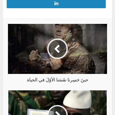
حينَ خسِرنا نفَسَنا الأوّلَ في الحياة