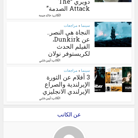
دويري “The
Attack الصدمة”
الكاتب:
خالد جمعه
سينما
مراجعات
•
النجاة هي النصر..
عن Dunkirk،
الفيلم الحدث
لكريستوفر نولان
الكاتب:
أيمن شلبي
سينما
مراجعات
•
3 أفلام عن الثورة
الإيرلندية والصراع
الإيرلندي الانجليزي
الكاتب:
أيمن شلبي
عن الكاتب