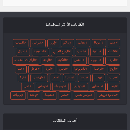
الكلمات الأكثر استخداما
أدب
أمريكا
إرهاب
إسلام
إيران
اسرائيل
اكتئاب
الإسلام
الثورة
الحب
الربيع العربي
السعودية
العراق
العرب
العربية
القدس
النكبة
الهند
الولايات المتحدة
تاريخ
ترجمة
تكنولوجيا
تونس
ثورة
جوجل
حب
حرب
روسيا
سوريا
سينما
شعر
علم نفس
غزة
فرنسا
فلسطين
فوتوغرافيا
فيسبوك
قرطاس
لاجئ
محمود درويش
مريض نفسي
مصر
مقاومة
وحدة
يوميات
أحدث المقالات