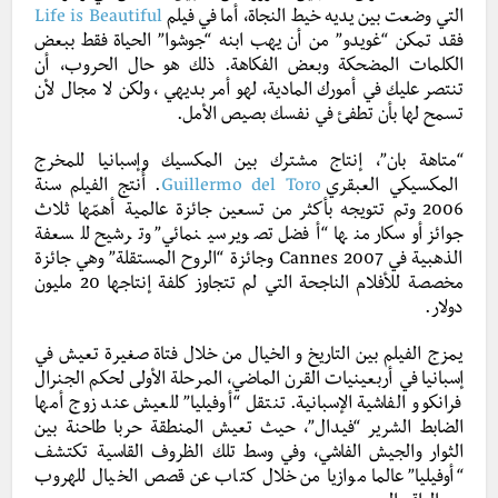
التي وضعت بين يديه خيط النجاة، أما في فيلم
Life is Beautiful
فقد تمكن “غويدو” من أن يهب ابنه “جوشوا” الحياة فقط ببعض
الكلمات المضحكة وبعض الفكاهة. ذلك هو حال الحروب، أن
تنتصر عليك في أمورك المادية، لهو أمر بديهي ، ولكن لا مجال لأن
تسمح لها بأن تطفئ في نفسك بصيص الأمل.
“متاهة بان”، إنتاج مشترك بين المكسيك وإسبانيا للمخرج
المكسيكي العبقري
Guillermo del Toro
. أُنتج الفيلم سنة
2006 وتم تتويجه بأكثر من تسعين جائزة عالمية أهمّها ثلاث
جوائز أوسكار منها “أفضل تصوير سينمائي” وترشيح للسعفة
الذهبية في Cannes 2007 وجائزة “الروح المستقلة” وهي جائزة
مخصصة للأفلام الناجحة التي لم تتجاوز كلفة إنتاجها 20 مليون
دولار.
يمزج الفيلم بين التاريخ و الخيال من خلال فتاة صغيرة تعيش في
إسبانيا في أربعينيات القرن الماضي، المرحلة الأولى لحكم الجنرال
فرانكو و الفاشية الإسبانية. تنتقل “أوفيليا” للعيش عند زوج أمها
الضابط الشرير “فيدال”، حيث تعيش المنطقة حربا طاحنة بين
الثوار والجيش الفاشي، وفي وسط تلك الظروف القاسية تكتشف
“أوفيليا” عالما موازيا من خلال كتاب عن قصص الخيال للهروب