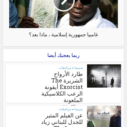
غامبيا جمهورية إسلامية ، ماذا بعد؟
ربما يعجبك أيضا
سينما
مراجعات
•
طارد الأرواح
الشريرة The
Exorcist أيقونة
الرعب الكلاسيكية
الملعونة
الكاتب:
إسلام سعيد
سينما
مراجعات
•
عن الفيلم المثير
للجدل للبناني زياد