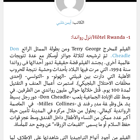
الكاتب:
أيمن شلبي
1-
Hôtel Rwanda
/نزل رواندا:
الفيلم للمخرج Terry George ومن بطولة الممثل الرائع
Don
Cheadle.
تمّ ترشيحه لثلاثة جوائز أوسكار مع عدة تتويجات
عالمية أخرى. يجسّد الفيلم قصّة حقيقية تدور أحداثها فى رواندا
سنة 1994، التي مرت فيها البلاد بأحداث وحشية نتيجة للحروب
الأهلية التي دارت بين قبيلتي -الهوتو- و -التوتسي- (إحدى
مخلّفا
ت الاحتلال البلجيكي). استمرت أعمال العنف و التقتيل
لمدة 100 يوم. قُتل خلالها حوالي مليون رواندي من الطرفين. في
وسط تلك الإبادة الجماعية يلعب -Don Cheadle- دور رجل بسيط
يشغل وظيفة مدير فندق -Milles Collines- في العاصمة
الرواندية كيغالي. يحاول من خلال مركزه في المدينة تأمين حياة
أكبر عدد ممكن من النساء والأطفال داخل الفندق وسط عجز قوات
حفظ السلام أو ما يسمى “القبعات الزرقاء” عن وضع حد للمأساة.
الفيلم من أجود أنواع التراجيديا التي شاهدتها على الإطلاق، لما