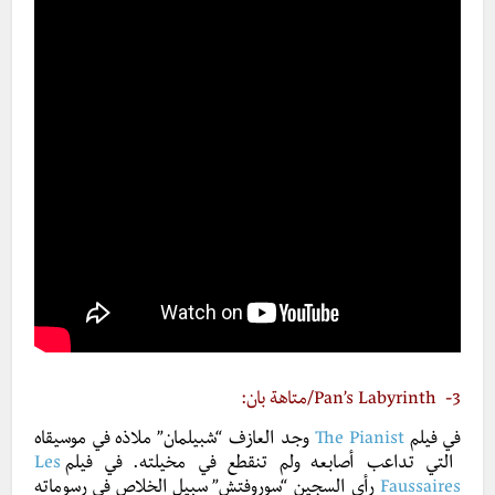
3-
Pan’s Labyrinth
/متاهة بان:
في فيلم
The Pianist
وجد العازف “شبيلمان” ملاذه في موسيقاه
التي تداعب أصابعه ولم تنقطع في مخيلته. في فيلم
Les
Faussaires
رأى السجين “سوروفتش” سبيل الخلاص في رسوماته