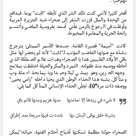
لهم-شرا”.
أفخر كثيرا لأنني كنت ذلك الشر الذي تأبطه “ثابت” يوما. فبدافع
من الوحدة والملل قرّرت السّفر إلى صحراء شبه الجزيرة العربية
وأوغلت في الرجوع بالزمن علّني أسعد بفروسية الماضي وأتنسم
رائحة الحرية والمغامرة المخبوءة.
كانت “أميمة” قصيرة القامة. جسدها الأسمر الممتلئ يترجرج
بشدّة مع صوتها الغاضب المؤنب لـ”ثابت” لأنه لم يحضر لها مثل
باقي الأولاد الطيبين هدايا الصحراء وهبات عالم الصعلكة الذي
أحاطه ووصمه منذ طفولته. التمرد والمكر والحيلة اختلطت بملامح
وجهه الحزين، وهو يمشي ليلا وحيدا ويتيما بحذاء مثقوب
ومتآكل. يشبه هذا الحذاء الوطن الذي يحيا داخله “رامي يحيى”
ووصفه ذات مرة
*(1).
تجلّى الحذاء الإنساني المتآكل كما يلي:
لا شيء في ريدها إلا نعامتها منها هزيم ومنها قائم باقٍ
بشرنة خلق يوقى البنان بها شددت فيها سريحا بعد إطراقٍ
الصحراء حولنا مظلمة تسكنها أشباح أحلام الفتوة. حياته:”يمكن