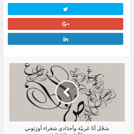
سَجّل أنَا عَربيّة وأجدَادي شعَراء أورَثوني