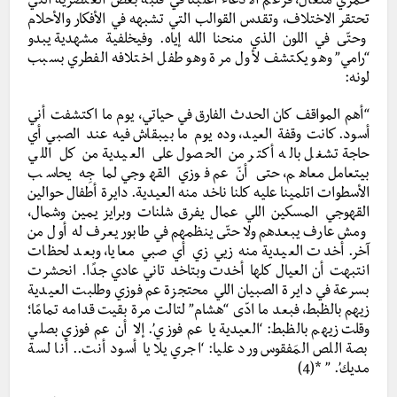
خمري متعال، فرغم الادعاء أغلبنا في قلبه بعض العنصرية التي
تحتقر الاختلاف، وتقدس القوالب التي تشبهه في الأفكار والأحلام
وحتّى في اللون الذي منحنا الله إياه. وفيخلفية مشهدية يبدو
“رامي” وهو يكتشف لأول مرة وهو طفل اختلافه الفطري بسبب
لونه:
“أهم المواقف كان الحدث الفارق في حياتي، يوم ما اكتشفت أني
أسود. كانت وقفة العيد، وده يوم ما بيبقاش فيه عند الصبي أي
حاجة تشغل باله أكتر من الحصول على العيدية من كل اللي
بيتعامل معاهم، حتى أنّ عم فوزي القهوجي لما جِه يحاسب
الأسطوات اتلمينا عليه كلنا ناخد منه العيدية. دايرة أطفال حوالين
القهوجي المسكين اللي عمال يفرق شلنات وبرايز يمين وشمال،
ومش عارف يبعدهم ولا حتّى ينظمهم في طابور يعرف له أول من
آخر. أخدت العيدية منه زيي زي أي صبي معايا، وبعد لحظات
انتبهت أن العيال كلها أخدت وبتاخد تاني عادي جدًا. انحشرت
بسرعة في دايرة الصبيان اللي محتجزة عم فوزي وطلبت العيدية
زيهم بالظبط، فبعد ما ادّى “هشام” لتالت مرة بقيت قدامه تمامًا؛
وقلت زيهم بالظبط: ‘العيدية يا عم فوزي’. إلا أن عم فوزي بصلي
بصة اللص المَفقوس ورد عليا: ‘اجري يلا يا أسود أنت.. أنا لسة
مديك’. ” *(4)