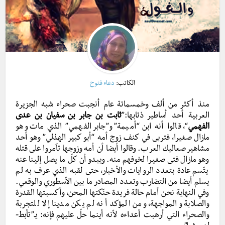
الكاتب:
دعاء فتوح
منذ أكثر من ألف وخمسمائة عام أنجبت صحراء شبه الجزيرة
العربية أحد أساطير ذئابها:”
ثابت بن جابر بن سفيان بن عدى
الفهمي
“، قالوا أنه ابن “أميمة” و”جابر الفهمي” الذي مات وهو
مازال صغيرا، فتربى في كنف زوج أمه “أبو كبير الهذلي” وهو أحد
مشاهير صعاليك العرب. وقالوا أيضا أن أمه وزوجها تآمروا على قتله
وهو مازال فتى صغيرا لخوفهم منه. ويبدو أن كلّ ما يصل إلينا عنه
يتّسم عادة بتعدد الروايات والأخبار، حتى لقبه الذي عرف به لم
يسلم أيضا من التضارب وتعدد المصادر ما بين الأسطوري والوقعي.
وفي النهاية نحن أمام حالة فريدة حنّكتها المحن، وأكسبتها القدرة
والصلابة والمواجهة، ومن المؤكد أنه لم يكن مدينا إلا للتجربة
والصحراء التي أرهبت أعداءه لأنه أينما حلّ عليهم فإنه: يـ”تأبط-