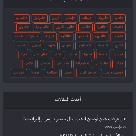
أدب
أمريكا
إرهاب
إسلام
إيران
اسرائيل
اكتئاب
الإسلام
الثورة
الحب
الربيع العربي
السعودية
العراق
العرب
العربية
القدس
النكبة
الهند
الولايات المتحدة
تاريخ
ترجمة
تكنولوجيا
تونس
ثورة
جوجل
حب
حرب
روسيا
سوريا
سينما
شعر
علم نفس
غزة
فرنسا
فلسطين
فوتوغرافيا
فيسبوك
قرطاس
لاجئ
محمود درويش
مريض نفسي
مصر
مقاومة
وحدة
يوميات
أحدث المقالات
هل عرفت جين أوستن الحب مثل مستر دارسي وإليزابيث؟
24 نوفمبر، 2021