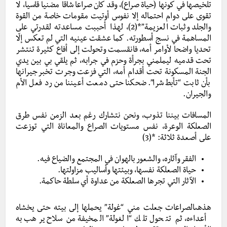
تلخيصها في كونها (حياة صراع)، وقد كان صراعا شاقا مضنيا قاسيا، لا
تقوى على دوام احتماله إلا نفوس أوتيت مقومات خاصة من القوة
والجلد وثبات العزيمة”*(2)، لهذا أحببت مساعدته لقدرتي على
المساهمة في نسج أسطورته. كما عشقت عينيه التي لم تعكس إلّا
تحديا واضحا لأوامر أمه، فانقسمت وتحولت إلى أفاع كثيرة تنتشر
تحت قدميه ليملمني بجرأة وحزم في جرابه، ثم يلقي بي بين يدي
الجنة المسكونة تحت أقدام أمه، التي فزعت وجرت تخبر جيرانها
بأن ثابت “تأبط شرا”. ضحكنا حتى دمعت أعيننا من رد فعل الأم
والجيران.
المسافات بيننا تذوب، ونحن نتشارك رغم بعد الزمن نفس طرق
الصعلكة الوعرة، نفس مستويات الصراع والمعاناة التي توزعت
على أصعدة ثلاثة: *(3)
الفقر وآثاره، والشعور بالهوان في المجتمع والضياع فيه.
حياة الصعلكة نفسها، وبيئتها وأساليب مزاولتها.
الآثار التي تجرها الصعلكة من عداوة أي سلطة حاكمة.
هذهىالصراعات جعلت مني “غولة” يحملها إلى بيته حتى يخشاه
أعداءه، ثم تتحول تلك “الغولة” المخيفة من سلاح يرهب به