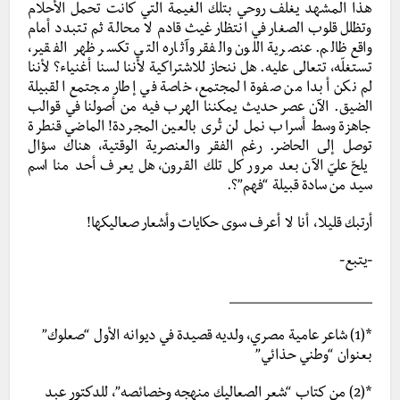
هذا المشهد يغلف روحي بتلك الغيمة التي كانت تحمل الأحلام
وتظلل قلوب الصغار في انتظار غيث قادم لا محالة ثم تتبدد أمام
واقع ظالم. عنصرية اللون والفقر وآثاره التي تكسر ظهر الفقير،
تستغلّه، تتعالى عليه. هل ننحاز للاشتراكية لأننا لسنا أغنياء؟ لأننا
لم نكن أبدا من صفوة المجتمع، خاصة في إطار مجتمع القبيلة
الضيق. الآن عصر حديث يمكننا الهرب فيه من أصولنا في قوالب
جاهزة وسط أسراب نمل لن تُرى بالعين المجردة! الماضي قنطرة
توصل إلى الحاضر. رغم الفقر والعنصرية الوقتية، هناك سؤال
يلحّ عليّ الآن بعد مرور كل تلك القرون، هل يعرف أحد منا اسم
سيد من سادة قبيلة “فهم”؟.
أرتبك قليلا، أنا لا أعرف سوى حكايات وأشعار صعاليكها!
-يتبع-
________________
*(1) شاعر عامية مصري، ولديه قصيدة في ديوانه الأول “صعلوك”
بعنوان “وطني حذائي”
*(2) من كتاب “شعر الصعاليك منهجه وخصائصه”، للدكتور عبد