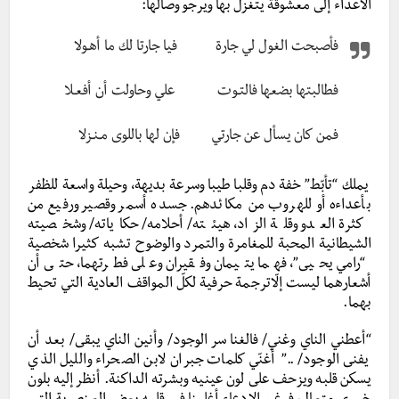
الأعداء إلى معشوقة يتغزل بها ويرجو وصالها:
فأصبحت الغول لي جارة فيا جارتا لك ما أهـولا
فطالبتها بضعها فالتـوت علي وحاولت أن أفعـلا
فمن كان يسأل عن جارتي فإن لها باللوى مـنـزلا
يملك “تأبّط” خفة دم وقلبا طيبا وسرعة بديهة، وحيلة واسعة للظفر
بأعداءه أو للهروب من مكائدهم. جسده أسمر وقصير ورفيع من
كثرة العدو وقلة الزاد، هيئته/ أحلامه/ حكاياته/ وشخصيته
الشيطانية المحبة للمغامرة والتمرد والوضوح تشبه كثيرا شخصية
“رامي يحيى”، فهما يتيمان وفقيران وعلى فطرتهما، حتى أن
أشعارهما ليست إلّاترجمة حرفية لكلّ المواقف العادية التي تحيط
بهما.
“أعطني الناي وغني/ فالغنا سر الوجود/ وأنين الناي يبقى/ بعد أن
يفنى الوجود/ ..” أغنّي كلمات جبران لابن الصحراء والليل الذي
يسكن قلبه ويزحف على لون عينيه وبشرته الداكنة. أنظر إليه بلون