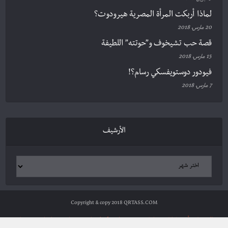
لماذا أربكت المرأة المصرية هيرودوت؟
20 مارس، 2018
قصة حب تشيخوف و”حوتته” اللطيفة
15 مارس، 2018
فيودور دوستويفسكي رسام؟!
7 مارس، 2018
الأرشيف
Copyright & copy 2018 QRTASS.COM
الرئيسية
أدب وثقافة
سياسة ومجتمع
علوم وتكنولوجيا
شخصيات
مراجعات
ترجمات