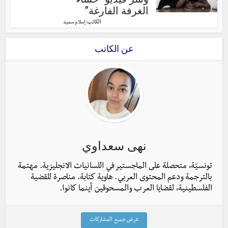
الغرفة الفارغة”
الكاتب:
إسلام سعيد
عن الكاتب
نهى سعداوي
تونسيّة، متحصلة على الماجستير في اللسانيات الانجليزية. مهتمة
بالترجمة ودعم المحتوى العربي. هاوية كتابة. مناصرة للقضية
الفلسطينية، لقضايا العرب والمسحوقين أينما كانوا.
عرض جميع المشاركات