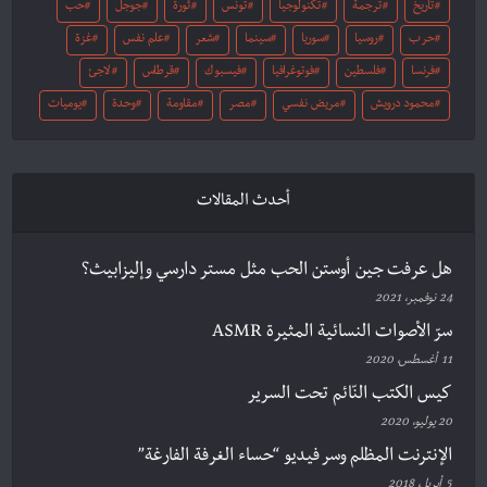
تاريخ
ترجمة
تكنولوجيا
تونس
ثورة
جوجل
حب
حرب
روسيا
سوريا
سينما
شعر
علم نفس
غزة
فرنسا
فلسطين
فوتوغرافيا
فيسبوك
قرطاس
لاجئ
محمود درويش
مريض نفسي
مصر
مقاومة
وحدة
يوميات
أحدث المقالات
هل عرفت جين أوستن الحب مثل مستر دارسي وإليزابيث؟
24 نوفمبر، 2021
سرّ الأصوات النسائية المثيرة ASMR
11 أغسطس، 2020
كيس الكتب النّائم تحت السرير
20 يوليو، 2020
الإنترنت المظلم وسر فيديو “حساء الغرفة الفارغة”
5 أبريل، 2018