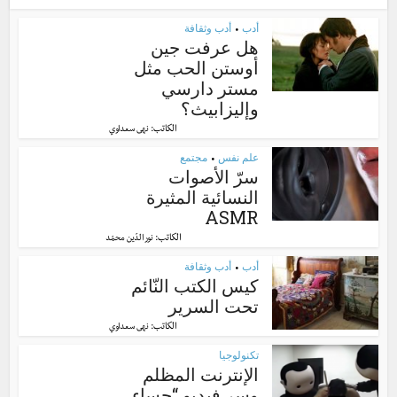
أدب
أدب وثقافة
•
هل عرفت جين
أوستن الحب مثل
مستر دارسي
وإليزابيث؟
الكاتب:
نهى سعداوي
علم نفس
مجتمع
•
سرّ الأصوات
النسائية المثيرة
ASMR
الكاتب:
نور الدّين محمّد
أدب
أدب وثقافة
•
كيس الكتب النّائم
تحت السرير
الكاتب:
نهى سعداوي
تكنولوجيا
الإنترنت المظلم
وسر فيديو “حساء