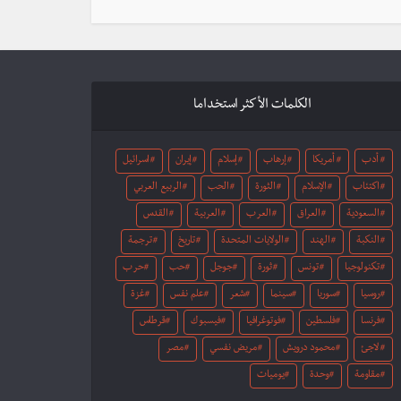
الكلمات الأكثر استخداما
أدب
أمريكا
إرهاب
إسلام
إيران
اسرائيل
اكتئاب
الإسلام
الثورة
الحب
الربيع العربي
السعودية
العراق
العرب
العربية
القدس
النكبة
الهند
الولايات المتحدة
تاريخ
ترجمة
تكنولوجيا
تونس
ثورة
جوجل
حب
حرب
روسيا
سوريا
سينما
شعر
علم نفس
غزة
فرنسا
فلسطين
فوتوغرافيا
فيسبوك
قرطاس
لاجئ
محمود درويش
مريض نفسي
مصر
مقاومة
وحدة
يوميات