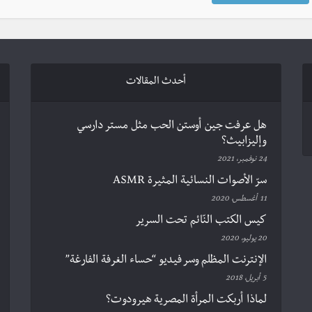
أحدث المقالات
هل عرفت جين أوستن الحب مثل مستر دارسي
وإليزابيث؟
24 نوفمبر، 2021
سرّ الأصوات النسائية المثيرة ASMR
11 أغسطس، 2020
كيس الكتب النّائم تحت السرير
20 يوليو، 2020
الإنترنت المظلم وسر فيديو “حساء الغرفة الفارغة”
5 أبريل، 2018
لماذا أربكت المرأة المصرية هيرودوت؟