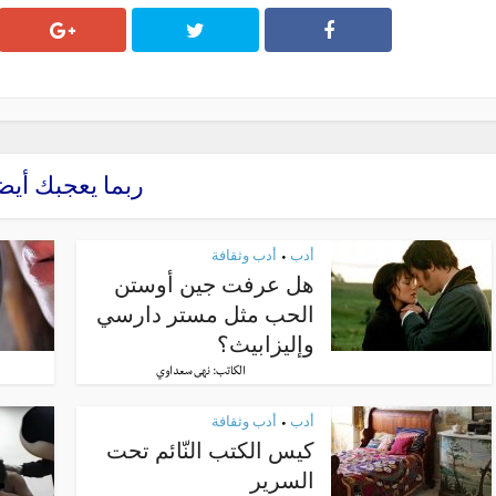
ربما يعجبك أيض
أدب
أدب وثقافة
•
هل عرفت جين أوستن
الحب مثل مستر دارسي
وإليزابيث؟
الكاتب:
نهى سعداوي
أدب
أدب وثقافة
•
كيس الكتب النّائم تحت
السرير