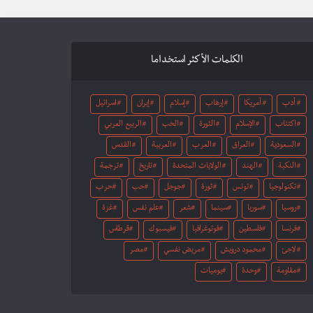
الكلمات الأكثر استخداما
أدب
أمريكا
إرهاب
إسلام
إيران
اسرائيل
اكتئاب
الإسلام
الثورة
الحب
الربيع العربي
السعودية
العراق
العرب
العربية
القدس
النكبة
الهند
الولايات المتحدة
تاريخ
ترجمة
تكنولوجيا
تونس
ثورة
جوجل
حب
حرب
روسيا
سوريا
سينما
شعر
علم نفس
غزة
فرنسا
فلسطين
فوتوغرافيا
فيسبوك
قرطاس
لاجئ
محمود درويش
مريض نفسي
مصر
مقاومة
وحدة
يوميات