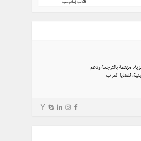
الكاتب:
إسلام سعيد
يزية. مهتمة بالترجمة ودعم
نية، لقضايا العرب