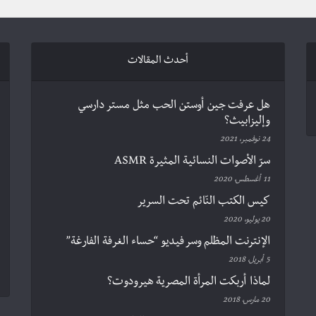
أحدث المقالات
هل عرفت جين أوستن الحب مثل مستر دارسي
وإليزابيث؟
24 نوفمبر، 2021
سرّ الأصوات النسائية المثيرة ASMR
11 أغسطس، 2020
كيس الكتب النّائم تحت السرير
20 يوليو، 2020
الإنترنت المظلم وسر فيديو “حساء الغرفة الفارغة”
5 أبريل، 2018
لماذا أربكت المرأة المصرية هيرودوت؟
20 مارس، 2018