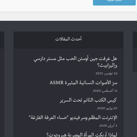
أحدث المقالات
هل عرفت جين أوستن الحب مثل مستر دارسي
وإليزابيث؟
24 نوفمبر، 2021
سرّ الأصوات النسائية المثيرة ASMR
11 أغسطس، 2020
كيس الكتب النّائم تحت السرير
20 يوليو، 2020
الإنترنت المظلم وسر فيديو “حساء الغرفة الفارغة”
5 أبريل، 2018
لماذا أربكت المرأة المصرية هيرودوت؟