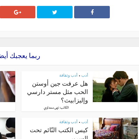
ربما يعجبك أيض
أدب
أدب وثقافة
•
هل عرفت جين أوستن
الحب مثل مستر دارسي
وإليزابيث؟
الكاتب:
نهى سعداوي
أدب
أدب وثقافة
•
كيس الكتب النّائم تحت
السرير