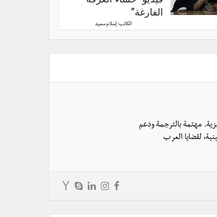
الفارغة”
الكاتب:
إسلام سعيد
يزية. مهتمة بالترجمة ودعم
نية، لقضايا العرب