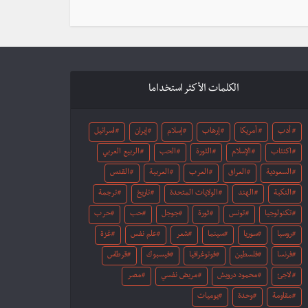
الكلمات الأكثر استخداما
أدب
أمريكا
إرهاب
إسلام
إيران
اسرائيل
اكتئاب
الإسلام
الثورة
الحب
الربيع العربي
السعودية
العراق
العرب
العربية
القدس
النكبة
الهند
الولايات المتحدة
تاريخ
ترجمة
تكنولوجيا
تونس
ثورة
جوجل
حب
حرب
روسيا
سوريا
سينما
شعر
علم نفس
غزة
فرنسا
فلسطين
فوتوغرافيا
فيسبوك
قرطاس
لاجئ
محمود درويش
مريض نفسي
مصر
مقاومة
وحدة
يوميات