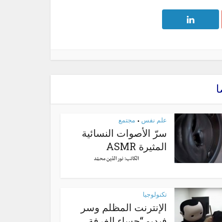
ا
علم نفس
مجتمع
•
سرّ الأصوات النسائية
المثيرة ASMR
الكاتب:
نور الدّين محمّد
تكنولوجيا
الإنترنت المظلم وسر
فيديو “حساء الغرفة