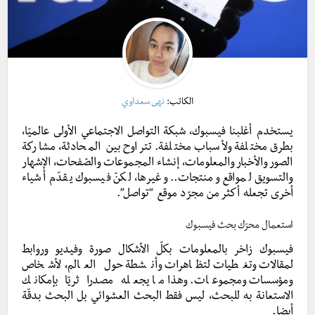
الكاتب:
نهى سعداوي
يستخدم أغلبنا فيسبوك، شبكة التواصل الاجتماعي الأولى عالميّا،
بطرق مختلفة ولأسباب مختلفة. تتراوح بين المحادثة، مشاركة
الصور والأخبار والمعلومات، إنشاء المجموعات والصّفحات، الإشهار
والتسويق لمواقع ومنتجات.. وغيرها، لكنّ فيسبوك يقدّم أشياء
أخرى تجعله أكثر من مجرّد موقع “تواصل”.
استعمال محرّك بحث فيسبوك
فيسبوك زاخر بالمعلومات بكلّ الأشكال صورة وفيديو وروابط
لمقالات وتغطيات لتظاهرات وأنشطة حول العالم، لأشخاص
ومؤسسات ومجموعات. وهذا ما يجعله مصدرا ثريّا بإمكانك
الاستعانة به للبحث، ليس فقط البحث العشوائي بل البحث بدقّة
أيضا.