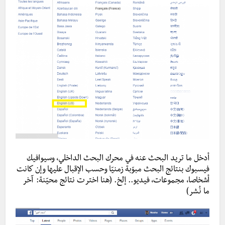
أدخل ما تريد البحث عنه في محرك البحث الداخلي، وسيوافيك
فيسبوك بنتائج البحث مبوّبة زمنيّا وحسب الإقبال عليها وإن كانت
أشخاصا، مجموعات، فيديو.. إلخ. (هنا اخترت نتائج محيّنة: آخر
ما نُشر)