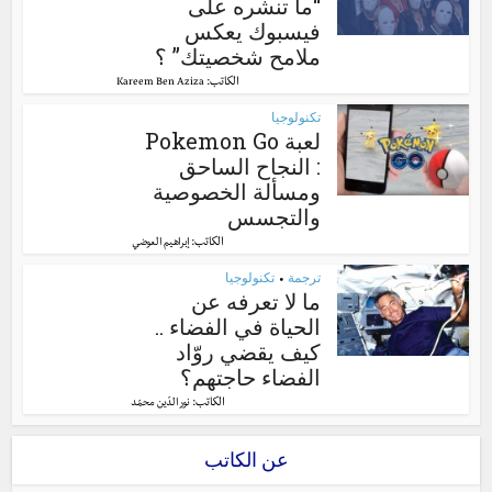
“ما تنشره على
فيسبوك يعكس
ملامح شخصيتك” ؟
الكاتب:
Kareem Ben Aziza
تكنولوجيا
لعبة Pokemon Go
: النجاح الساحق
ومسألة الخصوصية
والتجسس
الكاتب:
إبراهيم العوضي
ترجمة
تكنولوجيا
•
ما لا تعرفه عن
الحياة في الفضاء ..
كيف يقضي روّاد
الفضاء حاجتهم؟
الكاتب:
نور الدّين محمّد
عن الكاتب