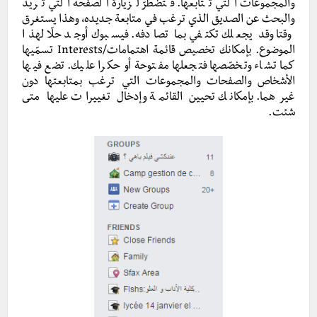
والمجموعات التي تتابعها. فتضطرّ لزيارة الصفحة التي تريد
والبحث عن الصديق الذي ترغب في متابعة جديده، وهذا يستغرق
وقتا وقد يجعلك تكتفي بما تصادفه. فيسبوك أوجد حلّا لهذا
الموضوع. بإمكانك تخصيص قائمة اهتمامات/Interests تسمّيها
كما تشاء وتخصّصها فتجعلها مفتوحة أو حكرا عليك. تضع فيها
الأشخاص والصفحات والمجموعات التي ترغب بمتابعتها دون
غيرهما. بإمكانك تحيين القائمة وإدخال تغييرات عليها متى
شئت.