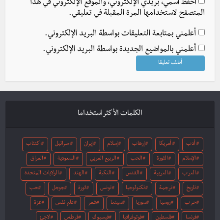
احفظ اسمي، بريدي الإلكتروني، والموقع الإلكتروني في هذا
المتصفح لاستخدامها المرة المقبلة في تعليقي.
أعلمني بمتابعة التعليقات بواسطة البريد الإلكتروني.
أعلمني بالمواضيع الجديدة بواسطة البريد الإلكتروني.
الكلمات الأكثر استخداما
أدب
أمريكا
إرهاب
إسلام
إيران
اسرائيل
اكتئاب
الإسلام
الثورة
الحب
الربيع العربي
السعودية
العراق
العرب
العربية
القدس
النكبة
الهند
الولايات المتحدة
تاريخ
ترجمة
تكنولوجيا
تونس
ثورة
جوجل
حب
حرب
روسيا
سوريا
سينما
شعر
علم نفس
غزة
فرنسا
فلسطين
فوتوغرافيا
فيسبوك
قرطاس
لاجئ