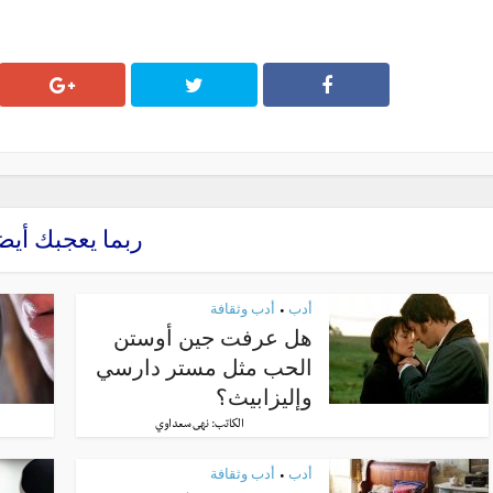
ربما يعجبك أيض
أدب
أدب وثقافة
•
هل عرفت جين أوستن
الحب مثل مستر دارسي
وإليزابيث؟
الكاتب:
نهى سعداوي
أدب
أدب وثقافة
•