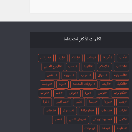
الكلمات الأكثر استخداما
أدب
أمريكا
إرهاب
إسلام
إيران
اسرائيل
اكتئاب
الإسلام
الثورة
الحب
الربيع العربي
السعودية
العراق
العرب
العربية
القدس
النكبة
الهند
الولايات المتحدة
تاريخ
ترجمة
تكنولوجيا
تونس
ثورة
جوجل
حب
حرب
روسيا
سوريا
سينما
شعر
علم نفس
غزة
فرنسا
فلسطين
فوتوغرافيا
فيسبوك
قرطاس
لاجئ
محمود درويش
مريض نفسي
مصر
مقاومة
وحدة
يوميات