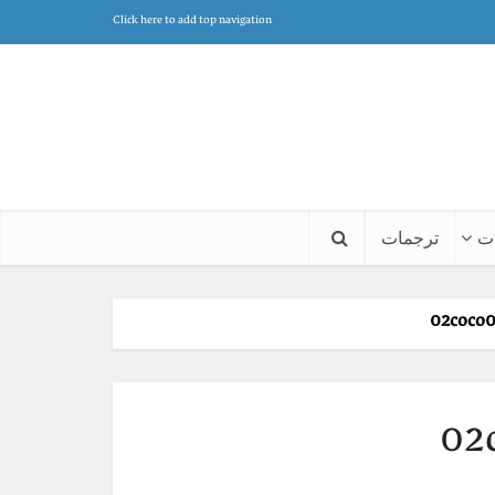
Click here to add top navigation
ت
ترجمات
02coco
02