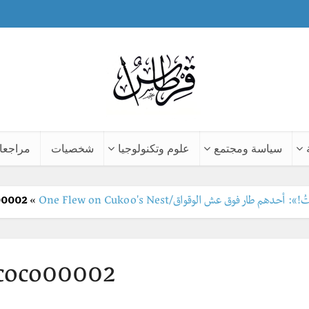
سياسة ومجتمع
علوم وتكنولوجيا
شخصيات
مراجعا
هم طار فوق عش الوقواق/One Flew on Cukoo's Nest
»
00002
coco00002