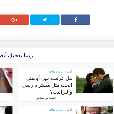
ربما يعجبك أيض
أدب
أدب وثقافة
•
هل عرفت جين أوستن
الحب مثل مستر دارسي
وإليزابيث؟
الكاتب:
نهى سعداوي
أدب
أدب وثقافة
•