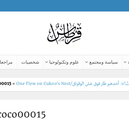
سياسة ومجتمع
علوم وتكنولوجيا
شخصيات
مراجعا
هم طار فوق عش الوقواق/One Flew on Cukoo's Nest
»
00015
coco00015