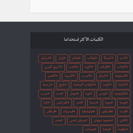
الكلمات الأكثر استخداما
أدب
أمريكا
إرهاب
إسلام
إيران
اسرائيل
اكتئاب
الإسلام
الثورة
الحب
الربيع العربي
السعودية
العراق
العرب
العربية
القدس
النكبة
الهند
الولايات المتحدة
تاريخ
ترجمة
تكنولوجيا
تونس
ثورة
جوجل
حب
حرب
روسيا
سوريا
سينما
شعر
علم نفس
غزة
فرنسا
فلسطين
فوتوغرافيا
فيسبوك
قرطاس
لاجئ
محمود درويش
مريض نفسي
مصر
مقاومة
وحدة
يوميات