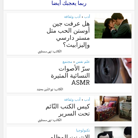
ربما يعجبك أيضا
أدب
أدب وثقافة
•
هل عرفت جين
أوستن الحب مثل
مستر دارسي
وإليزابيث؟
الكاتب:
نهى سعداوي
علم نفس
مجتمع
•
سرّ الأصوات
النسائية المثيرة
ASMR
الكاتب:
نور الدّين محمّد
أدب
أدب وثقافة
•
كيس الكتب النّائم
تحت السرير
الكاتب:
نهى سعداوي
تكنولوجيا
الإنترنت المظلم