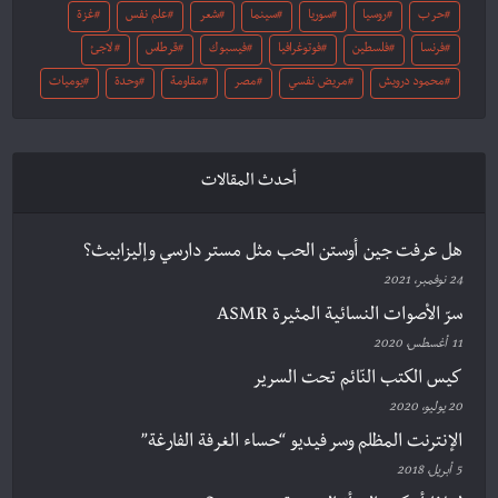
حرب
روسيا
سوريا
سينما
شعر
علم نفس
غزة
فرنسا
فلسطين
فوتوغرافيا
فيسبوك
قرطاس
لاجئ
محمود درويش
مريض نفسي
مصر
مقاومة
وحدة
يوميات
أحدث المقالات
هل عرفت جين أوستن الحب مثل مستر دارسي وإليزابيث؟
24 نوفمبر، 2021
سرّ الأصوات النسائية المثيرة ASMR
11 أغسطس، 2020
كيس الكتب النّائم تحت السرير
20 يوليو، 2020
الإنترنت المظلم وسر فيديو “حساء الغرفة الفارغة”
5 أبريل، 2018