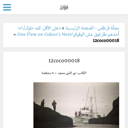
مجلّة قرطاس - الصفحة الرئيسية
»
«على الأقل، لقد حاولتُ!»:
أحدهم طار فوق عش الوقواق/One Flew on Cukoo's Nest
»
12coco00018
12coco00018
الكاتب:
نور الدّين محمّد
0 مشاهدة