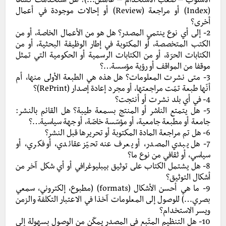
الأسلوب – صعب الاستخدام – غامض…)؟ هل استخدمت كشافا
(Index) أو مراجعة (Review) أو إحالات موجودة في أعمال
أخرى؟
2- إلى أي نوع ينتمي المصدر؟ هل هو من الأعمال الخاصة، أو من
الكتب المتخصصة، أو المكتوبة في إطار الوظيفة البحثية، أو من
الكتابات الحرّة، أو من الكتابات الرسمية أو الحكومية التي تمثل
موقفا من المواقف أو رؤية مؤسسة…؟
3- متى نشرت المعلومات؟ هل هذه هي الطبعة الأولى منها، أم
أنّها طبعة تمّت مراجعتها، أو مجرد إعادة إصدار (RePrint)؟
4- في أي بلد نشرت أو أنتجت؟
5- هل يتمتع الناشر أو المنتج بسمعة طيبة؟ هل القائم بالنشر:
جامعة أو مطبعة جامعية، أو مؤسّسة خاصّة، أو جهة سياسية…؟
6- هل تم مراجعة المادة المكتوبة أو تحريرها قبل النشر؟
7- هل يبدي المصدر، أو يعرف عنه تحيّز عقائدي، أو فكري، أو
سياسي، أو ثقافي من نوع ما؟
8- هل يشتمل الكتاب على توثيق بيبليوغرافي أو أي شكل آخر من
أشكال التوثيق؟
9- ما هي أحسن الأشكال (formats) (مطبوع، إلكتروني، سمعي
بصري…) للوصول إلى المعلومات آخذا في الاعتبار التكلفة والزمن
ويسر الاستخدام؟
10- هل التنظيم المتّبع في المصدر يمكّن من الوصول بسهولة إلى