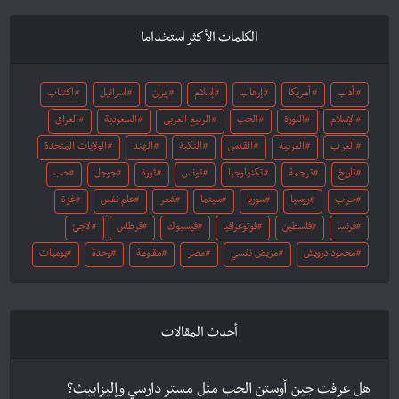
الكلمات الأكثر استخداما
أدب
أمريكا
إرهاب
إسلام
إيران
اسرائيل
اكتئاب
الإسلام
الثورة
الحب
الربيع العربي
السعودية
العراق
العرب
العربية
القدس
النكبة
الهند
الولايات المتحدة
تاريخ
ترجمة
تكنولوجيا
تونس
ثورة
جوجل
حب
حرب
روسيا
سوريا
سينما
شعر
علم نفس
غزة
فرنسا
فلسطين
فوتوغرافيا
فيسبوك
قرطاس
لاجئ
محمود درويش
مريض نفسي
مصر
مقاومة
وحدة
يوميات
أحدث المقالات
هل عرفت جين أوستن الحب مثل مستر دارسي وإليزابيث؟