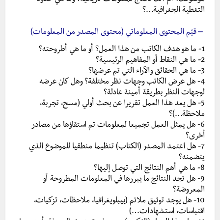
التغطية الجغرافية…؟
– قيّم المحتوى المعلوماتي (محتوى المصدر من المعلومات)
1- ما هو هدف الكاتب من هذا العمل؟ أو ما هي أطروحته؟
2- ما هي النقاط أو المفاهيم الرئيسية؟
3- ما هي الحقائق والآراء التي تم عرضها؟
4- هل عرض الكاتب وجهات نظر مختلفة؟ وهل كان عرضه
لوجهات النظر بطريقة أمينة عادلة؟
5- هل يعد هذا العمل تقريرا عن بحث أولي (مسح، تجربة،
ملاحظة…)؟
6- هل يمثل العمل تجميعا لمعلومات تم استقاؤها من مصادر
أخرى؟
7- هل اعتمد المصدر (الكتاب) تنظيما منطقيا للموضوع الذي
يتضمنه؟
8- ما هي أهم النتائج التي توصل إليها؟
9- هل تجد النتائج ما يبررها في المعلومات المطروحة أو
المعروضة؟
10- هل يوجد توثيق ملائم (بيبلويغرافيا، ملاحظات، تزكيات،
اقتباسات، استشهادات…)