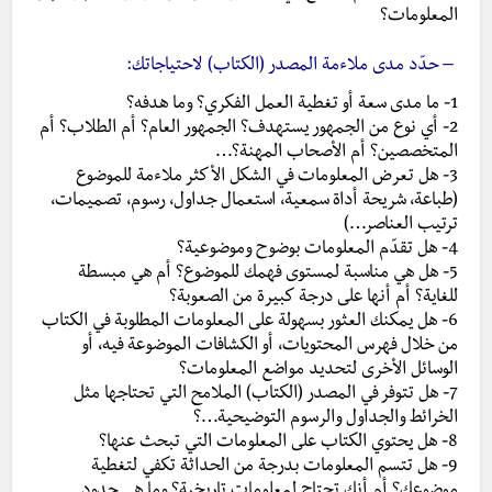
المعلومات؟
– حدّد مدى ملاءمة المصدر (الكتاب) لاحتياجاتك:
1- ما مدى سعة أو تغطية العمل الفكري؟ وما هدفه؟
2- أي نوع من الجمهور يستهدف؟ الجمهور العام؟ أم الطلاب؟ أم
المتخصصين؟ أم الأصحاب المهنة؟…
3- هل تعرض المعلومات في الشكل الأكثر ملاءمة للموضوع
(طباعة، شريحة أداة سمعية، استعمال جداول، رسوم، تصميمات،
ترتيب العناصر…)
4- هل تقدّم المعلومات بوضوح وموضوعية؟
5- هل هي مناسبة لمستوى فهمك للموضوع؟ أم هي مبسطة
للغاية؟ أم أنها على درجة كبيرة من الصعوبة؟
6- هل يمكنك العثور بسهولة على المعلومات المطلوبة في الكتاب
من خلال فهرس المحتويات، أو الكشافات الموضوعة فيه، أو
الوسائل الأخرى لتحديد مواضع المعلومات؟
7- هل تتوفر في المصدر (الكتاب) الملامح التي تحتاجها مثل
الخرائط والجداول والرسوم التوضيحية…؟
8- هل يحتوي الكتاب على المعلومات التي تبحث عنها؟
9- هل تتسم المعلومات بدرجة من الحداثة تكفي لتغطية
موضوعك؟ أم أنك تحتاج لمعلومات تاريخية؟ وما هي حدود