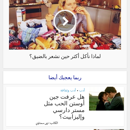
لماذا نأكل أكثر حين نشعر بالضيق؟
ربما يعجبك أيضا
أدب
أدب وثقافة
•
هل عرفت جين
أوستن الحب مثل
مستر دارسي
وإليزابيث؟
الكاتب:
نهى سعداوي