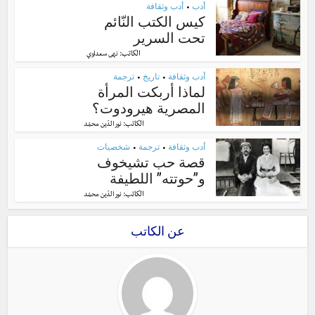
أدب
أدب وثقافة
•
كيس الكتب النّائم
تحت السرير
الكاتب:
نهى سعداوي
أدب وثقافة
تاريخ
ترجمة
•
•
لماذا أربكت المرأة
المصرية هيرودوت؟
الكاتب:
نور الدّين محمّد
أدب وثقافة
ترجمة
شخصيات
•
•
قصة حب تشيخوف
و”حوتته” اللطيفة
الكاتب:
نور الدّين محمّد
عن الكاتب