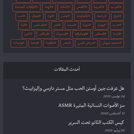
العرب
العربية
القدس
النكبة
الهند
الولايات المتحدة
تاريخ
ترجمة
تكنولوجيا
تونس
ثورة
جوجل
حب
حرب
روسيا
سوريا
سينما
شعر
علم نفس
غزة
فرنسا
فلسطين
فوتوغرافيا
فيسبوك
قرطاس
لاجئ
محمود درويش
مريض نفسي
مصر
مقاومة
وحدة
يوميات
أحدث المقالات
هل عرفت جين أوستن الحب مثل مستر دارسي وإليزابيث؟
24 نوفمبر، 2021
سرّ الأصوات النسائية المثيرة ASMR
11 أغسطس، 2020
كيس الكتب النّائم تحت السرير
20 يوليو، 2020