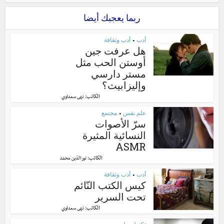
ربما يعجبك أيضا
أدب
أدب وثقافة
•
هل عرفت جين
أوستن الحب مثل
مستر دارسي
وإليزابيث؟
الكاتب:
نهى سعداوي
علم نفس
مجتمع
•
سرّ الأصوات
النسائية المثيرة
ASMR
الكاتب:
نور الدّين محمّد
أدب
أدب وثقافة
•
كيس الكتب النّائم
تحت السرير
الكاتب:
نهى سعداوي