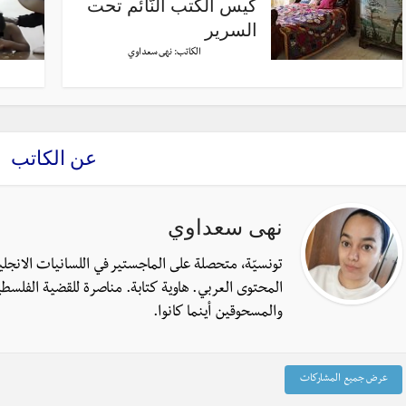
كيس الكتب النّائم تحت
السرير
الكاتب:
نهى سعداوي
عن الكاتب
نهى سعداوي
تونسيّة، متحصلة على الماجستير في اللسانيات الانجل
المحتوى العربي. هاوية كتابة. مناصرة للقضية الفلسطي
والمسحوقين أينما كانوا.
عرض جميع المشاركات