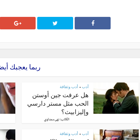
ربما يعجبك أيض
أدب
أدب وثقافة
•
هل عرفت جين أوستن
الحب مثل مستر دارسي
وإليزابيث؟
الكاتب:
نهى سعداوي
أدب
أدب وثقافة
•