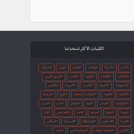
الكلمات الأكثر استخداما
أدب
أمريكا
إرهاب
إسلام
إيران
اسرائيل
اكتئاب
الإسلام
الثورة
الحب
الربيع العربي
السعودية
العراق
العرب
العربية
القدس
النكبة
الهند
الولايات المتحدة
تاريخ
ترجمة
تكنولوجيا
تونس
ثورة
جوجل
حب
حرب
روسيا
سوريا
سينما
شعر
علم نفس
غزة
فرنسا
فلسطين
فوتوغرافيا
فيسبوك
قرطاس
لاجئ
محمود درويش
مريض نفسي
مصر