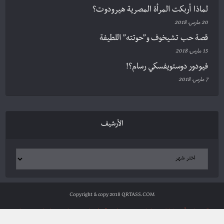
لماذا أربكت المرأة المصرية هيرودوت؟
20 مارس، 2018
قصة حب تشيخوف و”حوتته” اللطيفة
15 مارس، 2018
فيودور دوستويفسكي رسام؟!
7 مارس، 2018
الأرشيف
Copyright & copy 2018 QRTASS.COM
الرئيسية
أدب وثقافة
سياسة ومجتمع
علوم وتكنولوجيا
شخصيات
مراجعات
ترجمات