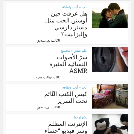
أدب
أدب وثقافة
•
هل عرفت جين
أوستن الحب مثل
مستر دارسي
وإليزابيث؟
الكاتب:
نهى سعداوي
علم نفس
مجتمع
•
سرّ الأصوات
النسائية المثيرة
ASMR
الكاتب:
نور الدّين محمّد
أدب
أدب وثقافة
•
كيس الكتب النّائم
تحت السرير
الكاتب:
نهى سعداوي
تكنولوجيا
الإنترنت المظلم
وسر فيديو “حساء