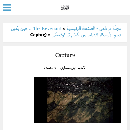
مجلّة قرطاس - الصفحة الرئيسية
»
The Revenant .. حين يكون
فيلم الأوسكار اقتباسا من أفلام تاركوفسكي
»
Captur9
Captur9
الكاتب:
نهى سعداوي
0 مشاهدة