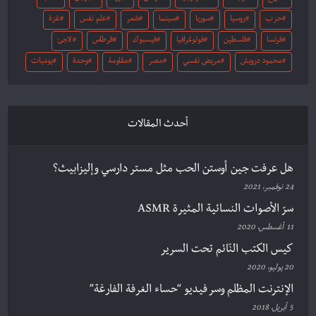
حرب
روسيا
سوريا
سينما
شعر
علم نفس
غزة
فرنسا
فلسطين
فوتوغرافيا
فيسبوك
قرطاس
لاجئ
محمود درويش
مريض نفسي
مصر
مقاومة
وحدة
يوميات
أحدث المقالات
هل عرفت جين أوستن الحب مثل مستر دارسي وإليزابيث؟
24 نوفمبر، 2021
سرّ الأصوات النسائية المثيرة ASMR
11 أغسطس، 2020
كيس الكتب النّائم تحت السرير
20 يوليو، 2020
الإنترنت المظلم وسر فيديو “حساء الغرفة الفارغة”
5 أبريل، 2018