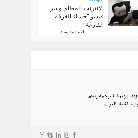
الإنترنت المظلم وسر
فيديو “حساء الغرفة
الفارغة”
الكاتب:
إسلام سعيد
يزية. مهتمة بالترجمة ودعم
نية، لقضايا العرب