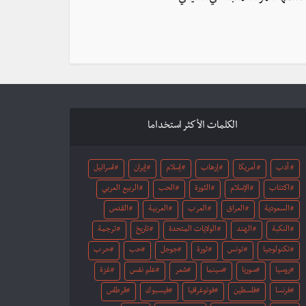
الكلمات الأكثر استخداما
أدب
أمريكا
إرهاب
إسلام
إيران
اسرائيل
اكتئاب
الإسلام
الثورة
الحب
الربيع العربي
السعودية
العراق
العرب
العربية
القدس
النكبة
الهند
الولايات المتحدة
تاريخ
ترجمة
تكنولوجيا
تونس
ثورة
جوجل
حب
حرب
روسيا
سوريا
سينما
شعر
علم نفس
غزة
فرنسا
فلسطين
فوتوغرافيا
فيسبوك
قرطاس