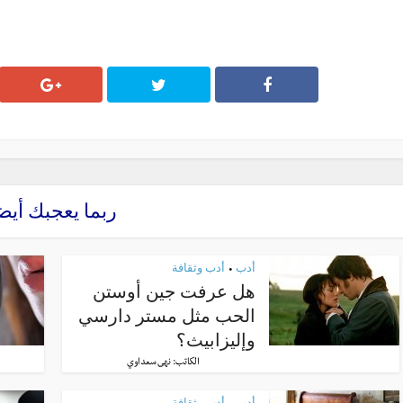
ربما يعجبك أيض
أدب
أدب وثقافة
•
هل عرفت جين أوستن
الحب مثل مستر دارسي
وإليزابيث؟
الكاتب:
نهى سعداوي
أدب
أدب وثقافة