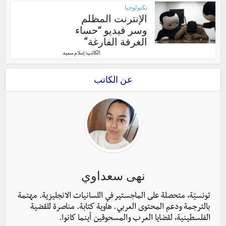
تكنولوجيا
الإنترنت المظلم
وسر فيديو “حساء
الغرفة الفارغة”
الكاتب:
إسلام سعيد
عن الكاتب
نهى سعداوي
تونسيّة، متحصلة على الماجستير في اللسانيات الانجليزية. مهتمة
بالترجمة ودعم المحتوى العربي. هاوية كتابة. مناصرة للقضية
الفلسطينية، لقضايا العرب والمسحوقين أينما كانوا.