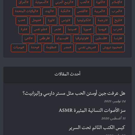
الإسلام
الثورة
الحب
الربيع العربي
السعودية
العراق
العرب
العربية
القدس
النكبة
الهند
الولايات المتحدة
تاريخ
ترجمة
تكنولوجيا
تونس
ثورة
جوجل
حب
حرب
روسيا
سوريا
سينما
شعر
علم نفس
غزة
فرنسا
فلسطين
فوتوغرافيا
فيسبوك
قرطاس
لاجئ
محمود درويش
مريض نفسي
مصر
مقاومة
وحدة
يوميات
أحدث المقالات
هل عرفت جين أوستن الحب مثل مستر دارسي وإليزابيث؟
24 نوفمبر، 2021
سرّ الأصوات النسائية المثيرة ASMR
11 أغسطس، 2020
كيس الكتب النّائم تحت السرير