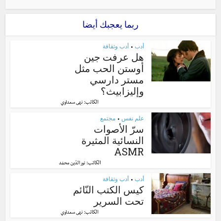
ربما يعجبك أيضا
أدب
أدب وثقافة
•
هل عرفت جين
أوستن الحب مثل
مستر دارسي
وإليزابيث؟
الكاتب:
نهى سعداوي
علم نفس
مجتمع
•
سرّ الأصوات
النسائية المثيرة
ASMR
الكاتب:
نور الدّين محمّد
أدب
أدب وثقافة
•
كيس الكتب النّائم
تحت السرير
الكاتب:
نهى سعداوي