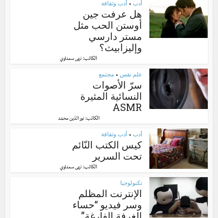
أدب
أدب وثقافة
•
هل عرفت جين
أوستن الحب مثل
مستر دارسي
وإليزابيث؟
الكاتب:
نهى سعداوي
علم نفس
مجتمع
•
سرّ الأصوات
النسائية المثيرة
ASMR
الكاتب:
نور الدّين محمّد
أدب
أدب وثقافة
•
كيس الكتب النّائم
تحت السرير
الكاتب:
نهى سعداوي
تكنولوجيا
الإنترنت المظلم
وسر فيديو “حساء
الغرفة الفارغة”