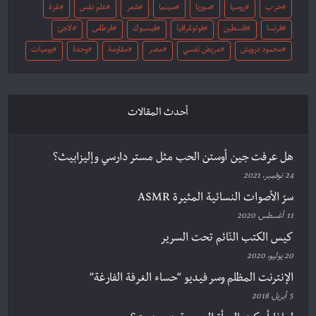
حرب
روسيا
سوريا
سينما
شعر
علم نفس
غزة
فرنسا
فلسطين
فوتوغرافيا
فيسبوك
قرطاس
لاجئ
محمود درويش
مريض نفسي
مصر
مقاومة
وحدة
يوميات
أحدث المقالات
هل عرفت جين أوستن الحب مثل مستر دارسي وإليزابيث؟
24 نوفمبر، 2021
سرّ الأصوات النسائية المثيرة ASMR
11 أغسطس، 2020
كيس الكتب النّائم تحت السرير
20 يوليو، 2020
الإنترنت المظلم وسر فيديو “حساء الغرفة الفارغة”
5 أبريل، 2018