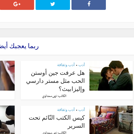
ربما يعجبك أيض
أدب
أدب وثقافة
•
هل عرفت جين أوستن
الحب مثل مستر دارسي
وإليزابيث؟
الكاتب:
نهى سعداوي
أدب
أدب وثقافة
•
كيس الكتب النّائم تحت
السرير
الكاتب:
نهى سعداوي