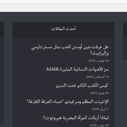
أحدث المقالات
هل عرفت جين أوستن الحب مثل مستر دارسي
وإليزابيث؟
24 نوفمبر، 2021
سرّ الأصوات النسائية المثيرة ASMR
11 أغسطس، 2020
كيس الكتب النّائم تحت السرير
20 يوليو، 2020
الإنترنت المظلم وسر فيديو “حساء الغرفة الفارغة”
5 أبريل، 2018
لماذا أربكت المرأة المصرية هيرودوت؟
20 مارس، 2018