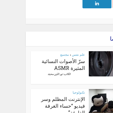
ا
علم نفس
مجتمع
•
سرّ الأصوات النسائية
المثيرة ASMR
الكاتب:
نور الدّين محمّد
تكنولوجيا
الإنترنت المظلم وسر
فيديو “حساء الغرفة
الفارغة”