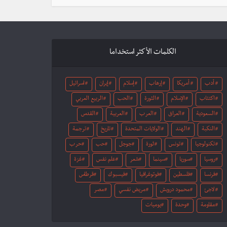
الكلمات الأكثر استخداما
أدب
أمريكا
إرهاب
إسلام
إيران
اسرائيل
اكتئاب
الإسلام
الثورة
الحب
الربيع العربي
السعودية
العراق
العرب
العربية
القدس
النكبة
الهند
الولايات المتحدة
تاريخ
ترجمة
تكنولوجيا
تونس
ثورة
جوجل
حب
حرب
روسيا
سوريا
سينما
شعر
علم نفس
غزة
فرنسا
فلسطين
فوتوغرافيا
فيسبوك
قرطاس
لاجئ
محمود درويش
مريض نفسي
مصر
مقاومة
وحدة
يوميات