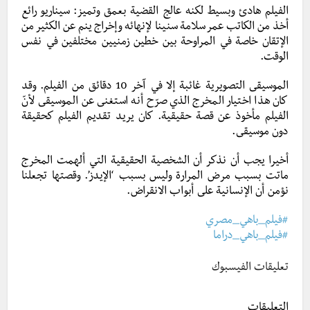
الفيلم هادئ وبسيط لكنه عالج القضية بعمق وتميز: سيناريو رائع
أخذ من الكاتب عمر سلامة سنينا لإنهائه وإخراج ينم عن الكثير من
الإتقان خاصة في المراوحة بين خطين زمنيين مختلفين في نفس
الوقت.
الموسيقى التصويرية غائبة إلا في آخر 10 دقائق من الفيلم. وقد
كان هذا اختيار المخرج الذي صرّح أنه استغنى عن الموسيقى لأنّ
الفيلم مأخوذ عن قصة حقيقية. كان يريد تقديم الفيلم كحقيقة
دون موسيقى.
أخيرا يجب أن نذكر أن الشخصية الحقيقية التي ألهمت المخرج
ماتت بسبب مرض المرارة وليس بسبب ‘الإيدز’. وقصتها تجعلنا
نؤمن أن الإنسانية على أبواب الانقراض.
#فيلم_باهي_مصري
#فيلم_باهي_دراما
تعليقات الفيسبوك
التعليقات