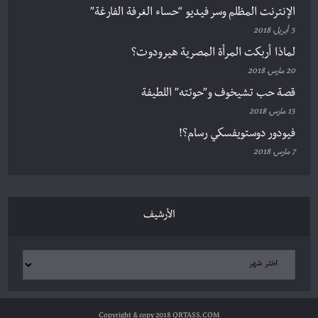
الإنترنت المظلم وسر فيديو “حساء الغرفة الفارغة”
5 أبريل، 2018
لماذا أربكت المرأة المصرية هيرودوت؟
20 مارس، 2018
قصة حب تشيخوف و”حوتته” اللطيفة
15 مارس، 2018
فيودور دوستويفسكي رسام؟!
7 مارس، 2018
الأرشيف
Copyright & copy 2018 QRTASS.COM