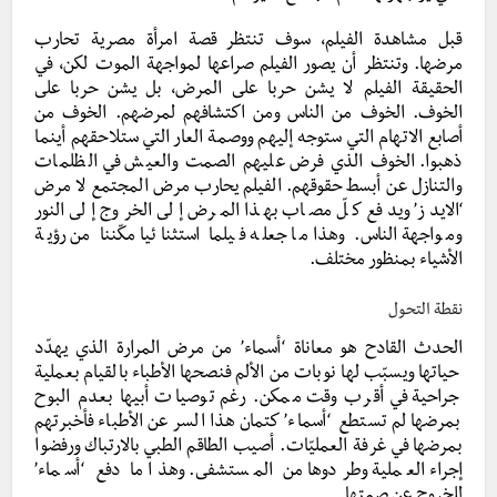
قبل مشاهدة الفيلم، سوف تنتظر قصة امرأة مصرية تحارب
مرضها. وتنتظر أن يصور الفيلم صراعها لمواجهة الموت لكن، في
الحقيقة الفيلم لا يشن حربا على المرض، بل يشن حربا على
الخوف. الخوف من الناس ومن اكتشافهم لمرضهم. الخوف من
أصابع الاتهام التي ستوجه إليهم ووصمة العار التي ستلاحقهم أينما
ذهبوا. الخوف الذي فرض عليهم الصمت والعيش في الظلمات
والتنازل عن أبسط حقوقهم. الفيلم يحارب مرض المجتمع لا مرض
‘الايدز’ ويدفع كلّ مصاب بهذا المرض إلى الخروج إلى النور
ومواجهة الناس. وهذا ما جعله فيلما استثنائيا مكّننا من رؤية
الأشياء بمنظور مختلف.
نقطة التحول
الحدث القادح هو معاناة ‘أسماء’ من مرض المرارة الذي يهدّد
حياتها ويسبّب لها نوبات من الألم فنصحها الأطباء بالقيام بعملية
جراحية في أقرب وقت ممكن. رغم توصيات أبيها بعدم البوح
بمرضها لم تستطع ‘أسماء’ كتمان هذا السر عن الأطباء فأخبرتهم
بمرضها في غرفة العمليّات. أصيب الطاقم الطبي بالارتباك ورفضوا
إجراء العملية وطردوها من المستشفى. وهذا ما دفع ‘أسماء’