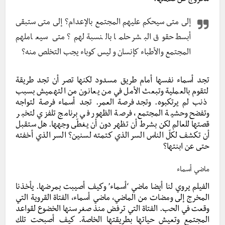
للخروج عن صمتها.
إلى متى سيحكم عليهم المجتمع بالإعدام؟ إلى متى ستبقى
أبسط حقوق البشر حلما بالنسبة لهم؟ متى سيعاملهم
المجتمع والأطباء كإنسان و ليس كوباء يجب التخلص منه؟
تجد أسماء نفسها أمام طريق مسدود لكنها تصر أن تجد طريقة
لتقوم بالعملية وتبعث الأمل في من يعانون من التهميش بسبب
ذنب لم يرتكبوه. وتجد
فرصة العمر. تجد أسماء فرصة لتواجه
وتفضح وحشية المجتمع، فرصة الظهور في برنامج تلفزي لتخبر
قصتها للعالم لكن بشرط أن تظهر دون أن يغطّى وجهها. هل ستقبل
أن تكشف لكلّ الناس السر الذي كتمته لسنين؟ السر الذي أخفته
حتى عن ابنتها؟
ماضي أسماء
الفيلم يروي لنا أيضا ماضي ‘أسماء’ وكيف أصيبت بمرضها. يأخذنا
المخرج إلى ومضات من الماضي، ماضي أسماء، الفتاة القروية التي
وقعت في الحب. الفتاة التي ترفض منذ صغر سنها الخضوع لقواعد
المجتمع وتعيش حياتها بطريقتها الخاصة. كيف أصبحت تلك