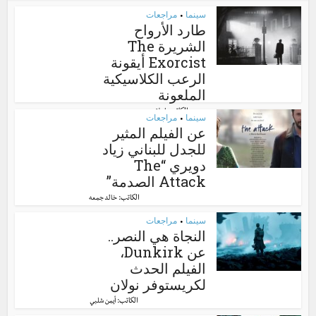
سينما
مراجعات
•
طارد الأرواح
الشريرة The
Exorcist أيقونة
الرعب الكلاسيكية
الملعونة
الكاتب:
إسلام سعيد
سينما
مراجعات
•
عن الفيلم المثير
للجدل للبناني زياد
دويري “The
Attack الصدمة”
الكاتب:
خالد جمعه
سينما
مراجعات
•
النجاة هي النصر..
عن Dunkirk،
الفيلم الحدث
لكريستوفر نولان
الكاتب:
أيمن شلبي