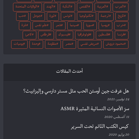
العرب
العربية
القدس
النكبة
الهند
الولايات المتحدة
تاريخ
ترجمة
تكنولوجيا
تونس
ثورة
جوجل
حب
حرب
روسيا
سوريا
سينما
شعر
علم نفس
غزة
فرنسا
فلسطين
فوتوغرافيا
فيسبوك
قرطاس
لاجئ
محمود درويش
مريض نفسي
مصر
مقاومة
وحدة
يوميات
أحدث المقالات
هل عرفت جين أوستن الحب مثل مستر دارسي وإليزابيث؟
24 نوفمبر، 2021
سرّ الأصوات النسائية المثيرة ASMR
11 أغسطس، 2020
كيس الكتب النّائم تحت السرير
20 يوليو، 2020