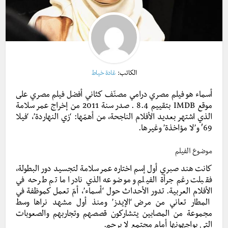
الكاتب:
غادة خياط
أسماء هو فيلم مصري درامي مصنّف كثاني أفضل فيلم مصري على
موقع IMDB بتقييم 8.4 . صدر سنة 2011 من إخراج عمر سلامة
الذي اشتهر بعديد الأفلام الناجحة، من أهمّها: ‘زي النهاردة’، ‘فيلا
69′ و’لا مؤاخذة’ وغيرها.
موضوع الفيلم
كانت هند صبري أول إسم اختاره عمر سلامة لتجسيد دور البطولة،
فقبلت رغم جرأة الفيلم و موضوعه الذي نادرا ما تم طرحه في
الأفلام العربية. تدور الأحداث حول ‘أسماء’، أمّ تعمل كموظفة في
المطار تعاني من مرض
‘الإيدز’ ومنذ أول مشهد نراها وسط
مجموعة من المصابين يتشاركون قصصهم وتجاربهم والصعوبات
التي يواجهونها أمام مجتمع لا يرحم.