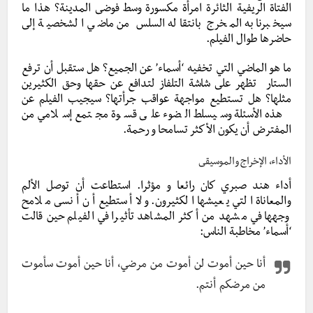
الفتاة الريفية الثائرة امرأة مكسورة وسط فوضى المدينة؟ هذا ما
سيخبرنا به المخرج بانتقاله السلس من ماضي الشخصية إلى
حاضرها طوال الفيلم.
ما هو الماضي التي تخفيه ‘أسماء’ عن الجميع؟ هل ستقبل أن ترفع
الستار تظهر على شاشة التلفاز لتدافع عن حقها وحق الكثيرين
مثلها؟ هل تستطيع مواجهة عواقب جرأتها؟ سيجيب الفيلم عن
هذه الأسئلة وسيسلط الضوء على قسوة مجتمع إسلامي من
المفترض أن يكون الأكثر تسامحا و رحمة.
الأداء، الإخراج والموسيقى
أداء هند صبري كان رائعا و مؤثرا. استطاعت أن توصل الألم
والمعاناة التي يعيشها الكثيرون. ولا أستطيع أن أنسى ملامح
وجهها في مشهد من أكثر المشاهد تأثيرا في الفيلم حين قالت
‘أسماء’ مخاطبة الناس:
أنا حين أموت لن أموت من مرضي، أنا حين أموت سأموت
من مرضكم أنتم.