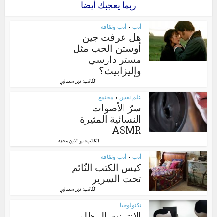
ربما يعجبك أيضا
أدب
أدب وثقافة
•
هل عرفت جين
أوستن الحب مثل
مستر دارسي
وإليزابيث؟
الكاتب:
نهى سعداوي
علم نفس
مجتمع
•
سرّ الأصوات
النسائية المثيرة
ASMR
الكاتب:
نور الدّين محمّد
أدب
أدب وثقافة
•
كيس الكتب النّائم
تحت السرير
الكاتب:
نهى سعداوي
تكنولوجيا
الإنترنت المظلم