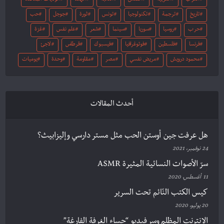
العرب
العربية
القدس
النكبة
الهند
الولايات المتحدة
تاريخ
ترجمة
تكنولوجيا
تونس
ثورة
جوجل
حب
حرب
روسيا
سوريا
سينما
شعر
علم نفس
غزة
فرنسا
فلسطين
فوتوغرافيا
فيسبوك
قرطاس
لاجئ
محمود درويش
مريض نفسي
مصر
مقاومة
وحدة
يوميات
أحدث المقالات
هل عرفت جين أوستن الحب مثل مستر دارسي وإليزابيث؟
24 نوفمبر، 2021
سرّ الأصوات النسائية المثيرة ASMR
11 أغسطس، 2020
كيس الكتب النّائم تحت السرير
20 يوليو، 2020
الإنترنت المظلم وسر فيديو “حساء الغرفة الفارغة”