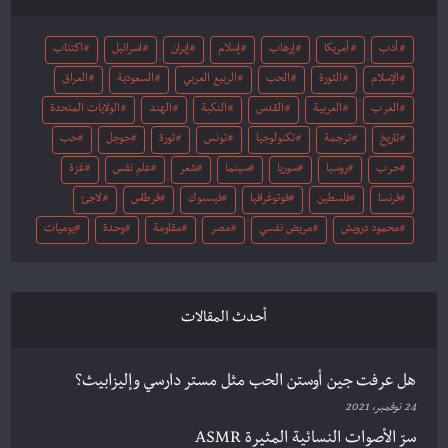
أدب
أمريكا
إرهاب
إسلام
إيران
اسرائيل
اكتئاب
الإسلام
الثورة
الحب
الربيع العربي
السعودية
العراق
العرب
العربية
القدس
النكبة
الهند
الولايات المتحدة
تاريخ
ترجمة
تكنولوجيا
تونس
ثورة
جوجل
حب
حرب
روسيا
سوريا
سينما
شعر
علم نفس
غزة
فرنسا
فلسطين
فوتوغرافيا
فيسبوك
قرطاس
لاجئ
محمود درويش
مريض نفسي
مصر
مقاومة
وحدة
يوميات
أحدث المقالات
هل عرفت جين أوستن الحب مثل مستر دارسي وإليزابيث؟
24 نوفمبر، 2021
سرّ الأصوات النسائية المثيرة ASMR