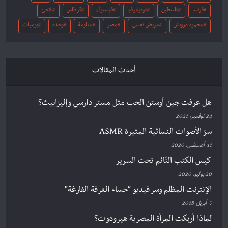
فرنسا
فلسطين
فوتوغرافيا
فيسبوك
قرطاس
لاجئ
محمود درويش
مريض نفسي
مصر
مقاومة
وحدة
يوميات
أحدث المقالات
هل عرفت جين أوستن الحب مثل مستر دارسي وإليزابيث؟
24 نوفمبر، 2021
سرّ الأصوات النسائية المثيرة ASMR
11 أغسطس، 2020
كيس الكتب النّائم تحت السرير
20 يوليو، 2020
الإنترنت المظلم وسر فيديو “حساء الغرفة الفارغة”
5 أبريل، 2018
لماذا أربكت المرأة المصرية هيرودوت؟