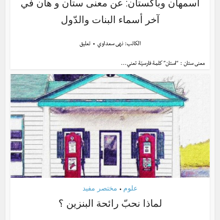
أسمهان وباكستان: عن معنى ستان و هان في
آخر أسماء البنات والدّول
الكاتب:
نهى سعداوي
تعليق
معنى ستان : “استان” كلمة فارسيّة تعني...
علوم
مختصر مفيد
•
لماذا نحبّ رائحة البنزين ؟