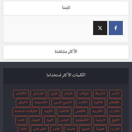
تابعنا
الأكثر مشاهدة
الكلمات الأكثر استخداما
أدب
أمريكا
إرهاب
إسلام
إيران
اسرائيل
اكتئاب
الإسلام
الثورة
الحب
الربيع العربي
السعودية
العراق
العرب
العربية
القدس
النكبة
الهند
الولايات المتحدة
تاريخ
ترجمة
تكنولوجيا
تونس
ثورة
جوجل
حب
حرب
روسيا
سوريا
سينما
شعر
علم نفس
غزة