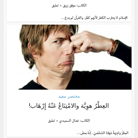
الكاتب:
موفق زريق
تعليق
الإسلام لا يحارب الكفار لأنّهم كفّار. والقرآن لم يدع...
مختصر مفيد
العِطْرُ هوِيَّة والامْتِنَاعُ عَنْهُ إِرْهَاب!
الكاتب:
نضال السعيدي
تعليق
العِطْرُ واجِهةُ ذوقِنَا الشَخْصِيّ. إنَّهُ بعضُ...