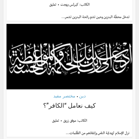
الكاتب:
كيرلس بهجت
تعليق
تدخل محطّة البنزين وحين تشمّ رائحة البنزين تشعر...
دين
مختصر مفيد
•
كيف نعامل “الكافر”؟
الكاتب:
موفق زريق
تعليق
نزل الإسلام لهداية الناس وإنقاذهم من الظّلمات...