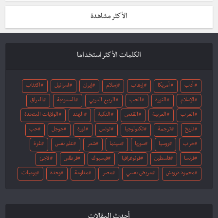
الأكثر مشاهدة
الكلمات الأكثر استخداما
أدب
أمريكا
إرهاب
إسلام
إيران
اسرائيل
اكتئاب
الإسلام
الثورة
الحب
الربيع العربي
السعودية
العراق
العرب
العربية
القدس
النكبة
الهند
الولايات المتحدة
تاريخ
ترجمة
تكنولوجيا
تونس
ثورة
جوجل
حب
حرب
روسيا
سوريا
سينما
شعر
علم نفس
غزة
فرنسا
فلسطين
فوتوغرافيا
فيسبوك
قرطاس
لاجئ
محمود درويش
مريض نفسي
مصر
مقاومة
وحدة
يوميات
أحدث المقالات