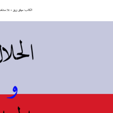
الكاتب:
موفق زريق
74 مشاهدة