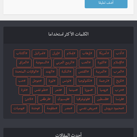
الكلمات الأكثر استخداما
أدب
أمريكا
إرهاب
إسلام
إيران
اسرائيل
اكتئاب
الإسلام
الثورة
الحب
الربيع العربي
السعودية
العراق
العرب
العربية
القدس
النكبة
الهند
الولايات المتحدة
تاريخ
ترجمة
تكنولوجيا
تونس
ثورة
جوجل
حب
حرب
روسيا
سوريا
سينما
شعر
علم نفس
غزة
فرنسا
فلسطين
فوتوغرافيا
فيسبوك
قرطاس
لاجئ
محمود درويش
مريض نفسي
مصر
مقاومة
وحدة
يوميات
أحدث المقالات