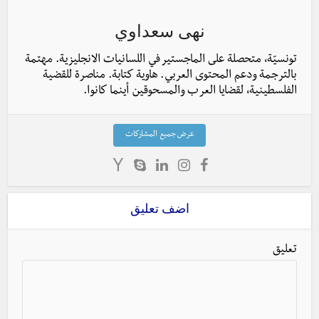
نهى سعداوي
تونسيّة، متحصلة على الماجستير في اللسانيات الانجليزية. مهتمة
بالترجمة ودعم المحتوى العربي. هاوية كتابة. مناصرة للقضية
الفلسطينية، لقضايا العرب والمسحوقين أينما كانوا.
عرض جميع المشاركات
اضف تعليق
تعليق