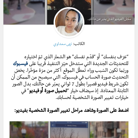
سجّل الفيديو الذي يعبّر عن حالتك.
الكاتب:
نهى سعداوي
“عرّف بنفسك” أو “قدّم نفسك” هو الشعار الذي تمّ اختياره
للتحديثات الجديدة التي ستدخل حيّز التنفيذ قريبا على
فيسبوك
و
ربّما تكون السّبب وراء تعطّل الموقع أكثر من مرّة مؤخّرا. يخصّ
التحديث صورة الحساب في فيسبوك، التي سيصبح من الممكن أن
تكون شريط فيديو قصيرا بطول 7 ثواني يعبّر عن حالتك، بدل الصور
الثابتة المعتادة. إذ سيضاف خيار “
تحميل صورة أو فيديو
” في
خيارات تغيير الصورة الشخصية لحسابك.
اضغط على الصورة وشاهد مراحل تغيير الصورة الشخصية بفيديو: