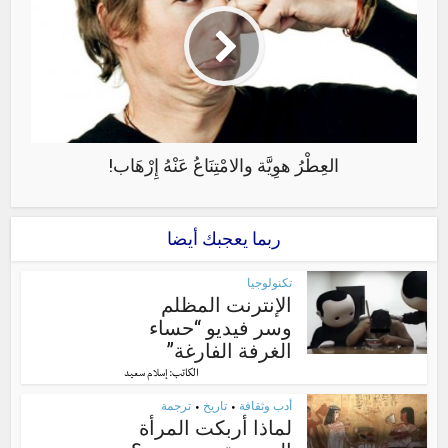
العِطْرُ هوِيَّة والامْتِنَاعُ عَنْهُ إِرْهَاب!
ربما يعجبك أيضا
تكنولوجيا
الإنترنت المظلم
وسر فيديو “حساء
الغرفة الفارغة”
الكاتب:
إسلام سعيد
أدب وثقافة
تاريخ
ترجمة
•
•
لماذا أربكت المرأة