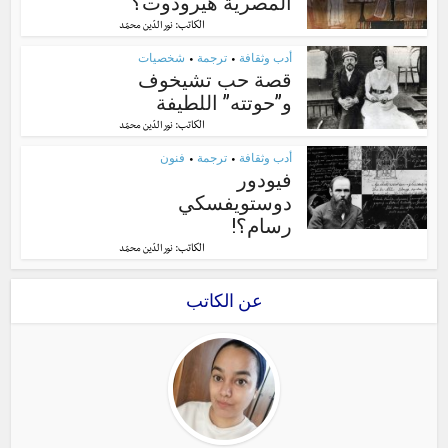
المصرية هيرودوت؟
الكاتب:
نور الدّين محمّد
أدب وثقافة
ترجمة
شخصيات
•
•
قصة حب تشيخوف
و”حوتته” اللطيفة
الكاتب:
نور الدّين محمّد
أدب وثقافة
ترجمة
فنون
•
•
فيودور
دوستويفسكي
رسام؟!
الكاتب:
نور الدّين محمّد
عن الكاتب