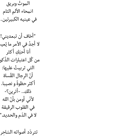
الموتُ وبريق
انمحاء الألم التام
في عينيه الكبيرتين..
“أخاف أن تبعديني!
لا أجدُ في الأمر ما يُع
أنا أحبّكِ أكثر
من كُل اعتبارات الذّكو
التي تربيتُ عليها:
أنّ الرِجال القُساة
أكثر حظوةََ و نصيبا.
ذلك.. -أترين؟-
لأنّي أومن بأنّ الله
في القلوب الرقيقة
لا في الدّم والحديد.”
تتردّد أصواته السّاحِر