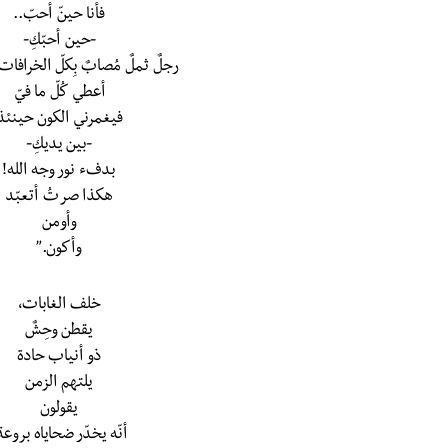
فأنا حينّ أحبّ..
-حين أحبّكِ-
رجلٌ ثملٌ مُصابٌ بِكلّ الخرافا
أعطي كُلّ ما فيّ
فيغمرني الكون حينئذ
-بين يديكِ-
بدفء نور وجه الله!
هكذا صرتُ أتعبّد
وأومن
وأكون.”
خلف الغابات،
يقطن وحِشٌ
ذو أنياب حادة
يلتهم الزمن
يقولون
أنّه يخدّر ضحاياه بروعة