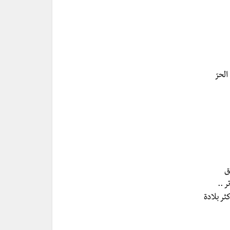
لحرّ
لق
ر ..
ثر بلادة