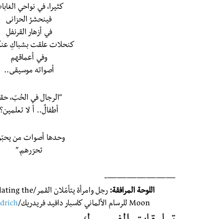
كثيرا، في نواحي الغاب
فينحشرُ الحزانى
في أزهار القرنفلِ
كنحلات علقت بشباكِ عن
وفي أعماقهم
أصواته موسيقى..
“الرجال في الحُبّ، حقا
أطفالٌ.. أ لا تعلمين؟
وحدها أصوات من يحبّ
تحرّرهم.”
———————-
اللوحة المرافقة:
رجل وامرأة يتأم
Moon للرسام الألماني كاسبار دافيد فريدريك/
edrich