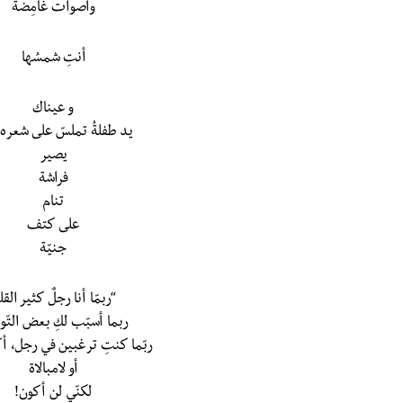
وأصوات غامِضة
أنتِ شمسُها
و عيناك
يد طفلةُ تملسّ على شعره ا
يصير
فراشة
تنام
على كتف
جنيّة
“ربمّا أنا رجلٌ كثير الق
ربما أسبّب لكِ بعض التّوت
ربّما كنتِ ترغبين في رجل، أك
أو لامبالاة
لكنّي لن أكون!