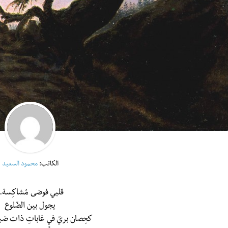
الكاتب:
محمود السعيد
قلبي فوضى مُشاكِسة..
يجول بين الضّلوع
كحِصان بريّ في غاباتِ ذات ضب