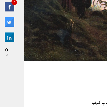
0
0
نشر..
ابٍ كثيفِ