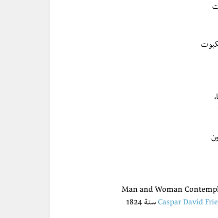
ات
كبوت
،
ون
ّلان القمر/Man and Woman Contemplating the
Caspar David Fri
سنة 1824