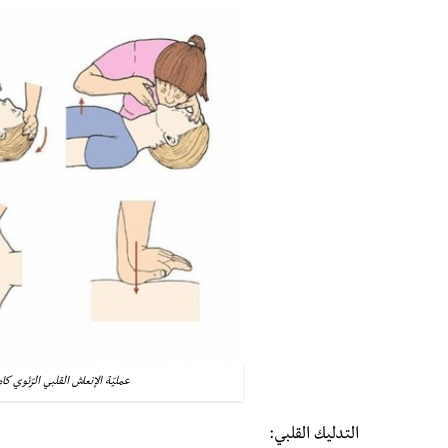
عمليّة الإنعاش القلبي الرّئوي كام
التدليك القلبي: