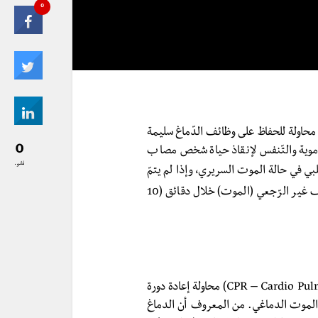
0
 محاولة للحفاظ على وظائف الدّماغ سليمة
0
الدموية والتّنفس لإنقاذ حياة شخص مصاب
نشر..
بي في حالة الموت السريري، وإذا لم يتمّ
على الفور البدء بعملية الإنعاش فإن خلايا الدّماغ تبدأ بالتلف غير الرّجعي (الموت) خلال دقائق (10
(CPR – Cardio Pulmonry Resuscitation) محاولة إعادة دورة
 الموت الدماغي. من المعروف أن الدماغ