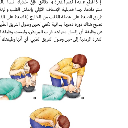
إذا قُطع عنه الدم لفترة 4 دقائق فإنّ 
استردادها.
لهذا فعملية الإسعاف الأوّلي بإنعاش القلب والر
طريق الضغط على عضلة القلب من الخارج (بالضغط على القف
تصبح هناك دورة دموية بدائية تكفي لحين وصول الفريق الطّبي
هي وظيفة أي إنسان متواجد قرب المريض، وليست وظيفة الف
الفترة الزمنية إلى حين وصول الفريق الطبي، أي أنّها وظيفتك 