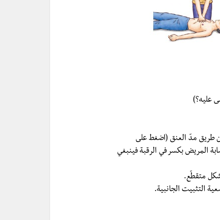
ى عليه؟)
 طريق مدّ العنق (اضغط على
صابة المريض بكسر في الرقبة فينبغي
كل متقطّع.
عية التثبيت الجانبية.