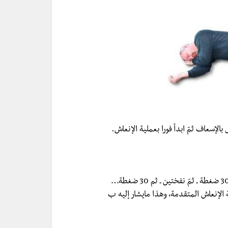
لإسعاف ثمّ ابدأ فورا بعملية الإنعاش.
يتكوّن من حركتين بالتبادل وهما التدليك القلبي ونفخ النفس، 30 ضغطة ـ ثمّ نفختين ـ ثم 30 ضغطة…
الإنعاش المتقدمة، وهذا مايشار إليه ب