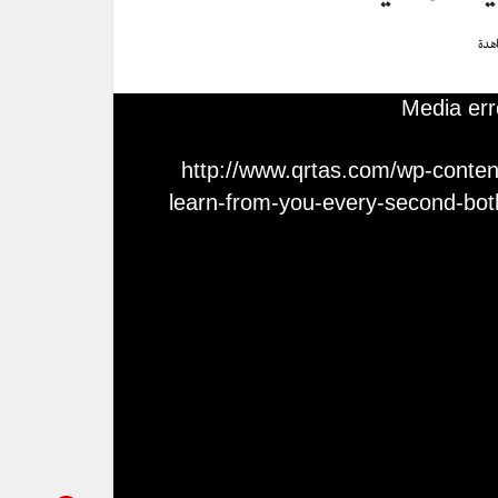
Media err
http://www.qrtas.com/wp-content/up-
learn-from-you-every-second-bo